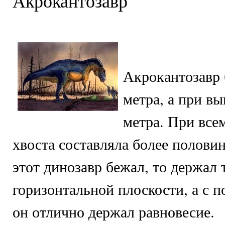
Акрокантозавр
Акрокантозавр 
метра, а при в
метра. При все
хвоста составляла более полови
этот динозавр бежал, то держал 
горизонтальной плоскости, а с 
он отлично держал равновесие.