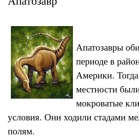
Апатозавр
Апатозавры об
периоде в райо
Америки. Тогда
местности были
мокроватые кл
условия. Они ходили стадами ме
полям.