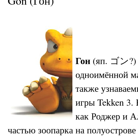
Gon (Гон)
Гон
(яп. ゴン?) 
одноимённой ма
также узнаваем
игры Tekken 3. 
как Роджер и А
частью зоопарка на полуострове