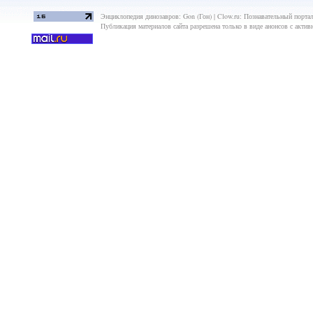
Энциклопедия динозавров: Gon (Гон) | Clow.ru: Познавательный портал
Публикация материалов сайта разрешена только в виде анонсов с актив