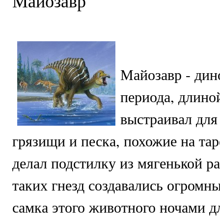
Майозавр
Майозавр - дин
периода, длино
выстраивал для
грязищи и песка, похожие на тар
делал подстилку из мягенькой р
таких гнезд создавались огромны
самка этого животного ночами д