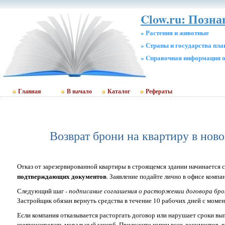
Clow.ru: Позна
» Растения и животные
» Страны и государства пл
» Cправочная информация о
Главная
В начало
Каталог
Рефераты
Возврат брони на квартиру в нов
Отказ от зарезервированной квартиры в строящемся здании начинается 
подтверждающих документов
. Заявление подайте лично в офисе компа
Следующий шаг -
подписание соглашения о расторжении договора бро
Застройщик обязан вернуть средства в течение 10 рабочих дней с моме
Если компания отказывается расторгать договор или нарушает сроки вы
компенсировать моральный ущерб. Приложите копии всех документов, в