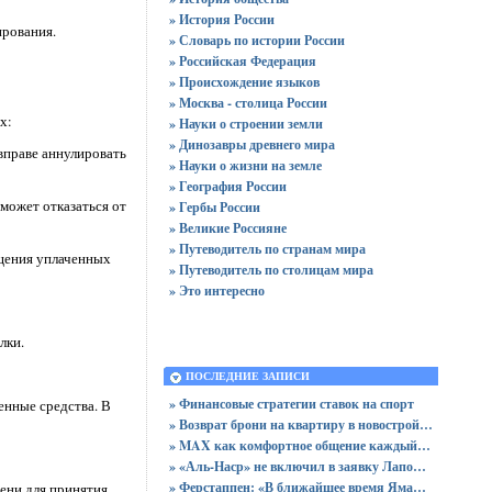
» История России
ирования.
» Словарь по истории России
» Российская Федерация
» Происхождение языков
» Москва - столица России
х:
» Науки о строении земли
» Динозавры древнего мира
вправе аннулировать
» Науки о жизни на земле
» География России
может отказаться от
» Гербы России
» Великие Россияне
» Путеводитель по странам мира
ещения уплаченных
» Путеводитель по столицам мира
» Это интересно
лки.
ПОСЛЕДНИЕ ЗАПИСИ
» Финансовые стратегии ставок на спорт
енные средства. В
» Возврат брони на квартиру в новостройке - пошаговая инструкция и советы юриста
» MAX как комфортное общение каждый день: звонки без ограничений и файлы до 4 ГБ
» «Аль-Наср» не включил в заявку Лапорта после срыва трансфера в «Атлетик»
» Ферстаппен: «В ближайшее время Ямаль получит «Золотой мяч»
мени для принятия