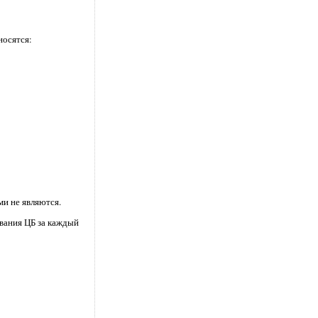
носятся:
и не являются.
ования ЦБ за каждый