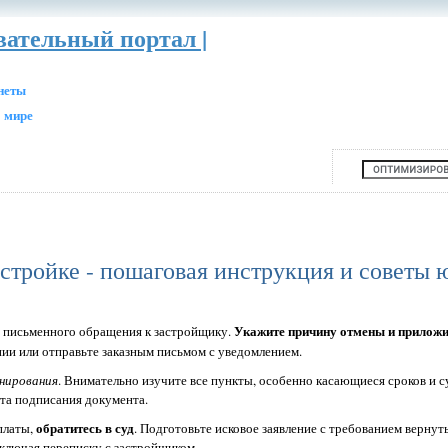
вательный портал |
анеты
 мире
остройке - пошаговая инструкция и советы 
Укажите причину отмены и приложи
с письменного обращения к застройщику.
нии или отправьте заказным письмом с уведомлением.
нирования
. Внимательно изучите все пункты, особенно касающиеся сроков и с
нта подписания документа.
обратитесь в суд
платы,
. Подготовьте исковое заявление с требованием вернуть
ключая переписку с застройщиком.