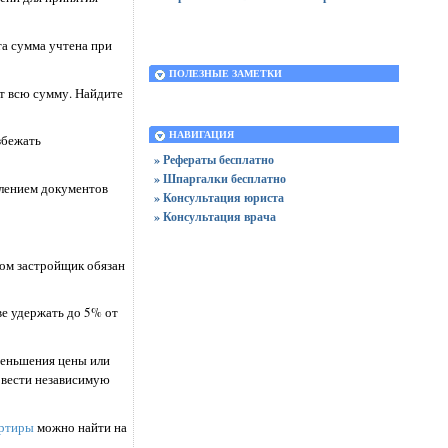
та сумма учтена при
ПОЛЕЗНЫЕ ЗАМЕТКИ
т всю сумму. Найдите
НАВИГАЦИЯ
збежать
» Рефераты бесплатно
» Шпаргалки бесплатно
млением документов
» Консультация юриста
» Консультация врача
том застройщик обязан
ве удержать до 5% от
меньшения цены или
овести независимую
артиры
можно найти на