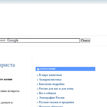
юриста
КАТЕГОРИИ
» В мире животных
те копии
» Аквариумистика
» Биология подробно
» Россия для нас и для птиц
уммы возврата.
» Все о собаках
» Этнография России
» Русские сказки и предания
 деньги и
» История общества