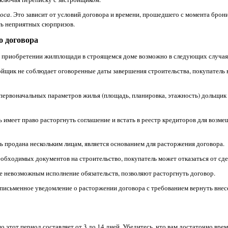
носа
. Это зависит от условий договора и времени, прошедшего с момента брон
ть неприятных сюрпризов.
о договора
о приобретении жилплощади в строящемся доме возможно в следующих случая
ойщик не соблюдает оговоренные даты завершения строительства, покупатель 
первоначальных параметров жилья (площадь, планировка, этажность) дольщик 
ь имеет право расторгнуть соглашение и встать в реестр кредиторов для возм
ь продана нескольким лицам, является основанием для расторжения договора.
еобходимых документов на строительство, покупатель может отказаться от сде
 невозможным исполнение обязательств, позволяют расторгнуть договор.
исьменное уведомление о расторжении договора с требованием вернуть внес
этот период составляет от 3 до 14 дней. Убедитесь, что вам достаточно вре