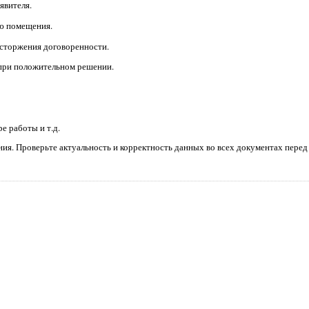
явителя.
ию помещения.
асторжения договоренности.
 при положительном решении.
ре работы и т.д.
ния. Проверьте актуальность и корректность данных во всех документах пере