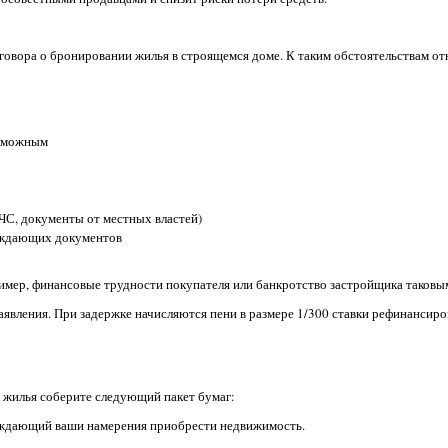
овора о бронировании жилья в строящемся доме. К таким обстоятельствам от
озможным
ЧС, документы от местных властей)
ерждающих документов
мер, финансовые трудности покупателя или банкротство застройщика таковым
заявления. При задержке начисляются пени в размере 1/300 ставки рефинансир
 жилья соберите следующий пакет бумаг:
рждающий ваши намерения приобрести недвижимость.