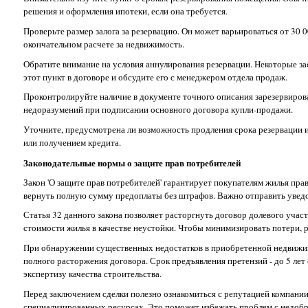
решения и оформления ипотеки, если она требуется.
Проверьте размер залога за резервацию. Он может варьироваться от 30 0
окончательном расчете за недвижимость.
Обратите внимание на условия аннулирования резервации. Некоторые за
этот пункт в договоре и обсудите его с менеджером отдела продаж.
Проконтролируйте наличие в документе точного описания зарезервиров
недоразумений при подписании основного договора купли-продажи.
Уточните, предусмотрена ли возможность продления срока резервации и
или получением кредита.
Законодательные нормы о защите прав потребителей
Закон 'О защите прав потребителей' гарантирует покупателям жилья прав
вернуть полную сумму предоплаты без штрафов. Важно отправить уведо
Статья 32 данного закона позволяет расторгнуть договор долевого учас
стоимости жилья в качестве неустойки. Чтобы минимизировать потери, 
При обнаружении существенных недостатков в приобретенной недвижим
полного расторжения договора. Срок предъявления претензий - до 5 ле
экспертизу качества строительства.
Перед заключением сделки полезно ознакомиться с репутацией компан
специализированных ресурсах. Это поможет избежать проблем с недобр