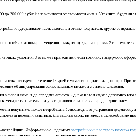
00 до 200 000 рублей в зависимости от стоимости жилья. Уточните, будет ли э
стройщики удерживают часть залога при отказе покупателя, другие возвращаю
анного объекта: номер помещения, этаж, площадь, планировка. Это поможет и
 на каких условиях. Это может пригодиться, если возникнут задержки с офор
о на отказ от сделки в течение 14 дней с момента подписания договора. При э
мление об аннулировании заказа заказным письмом с описью вложения.
тия в любой момент до передачи объекта. Однако в этом случае девелопер впра
рекомендуется тщательно изучить условия соглашения перед подписанием.
ости покупатель может потребовать безвозмездного устранения дефектов, у
т с момента передачи квартиры. Для защиты своих интересов целесообразно пр
ии-застройщика. Информацию о надежных
застройщики новостроек покупка кв
осовестными продавцами и снизит риски потери средств.