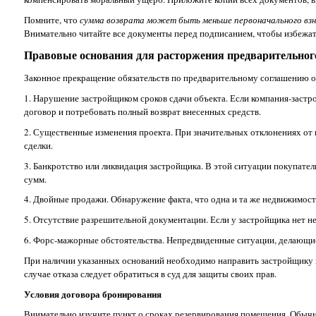
Помните, что
сумма возврата может быть меньше первоначального вз
Внимательно читайте все документы перед подписанием, чтобы избежа
Правовые основания для расторжения предварительног
Законное прекращение обязательств по предварительному соглашению 
1. Нарушение застройщиком сроков сдачи объекта. Если компания-застр
договор и потребовать полный возврат внесенных средств.
2. Существенные изменения проекта. При значительных отклонениях от 
сделки.
3. Банкротство или ликвидация застройщика. В этой ситуации покупател
сумм.
4. Двойные продажи. Обнаружение факта, что одна и та же недвижимост
5. Отсутствие разрешительной документации. Если у застройщика нет н
6. Форс-мажорные обстоятельства. Непредвиденные ситуации, делающие
При наличии указанных оснований необходимо направить застройщику п
случае отказа следует обратиться в суд для защиты своих прав.
Условия договора бронирования
Внимательно изучите пункт о сроках резервирования помещения. Обычно 