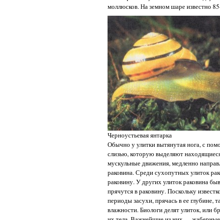
моллюсков. На земном шаре известно 8
Черноустьевая янтарка
Обычно у улитки вытянутая нога, с пом
слизью, которую выделяют находящиеся
мускульные движения, медленно направл
раковина. Среди сухопутных улиток рак
раковину. У других улиток раковина быв
прячутся в раковину. Поскольку известк
периоды засухи, прячась в ее глубине,
влажности. Биологи делят улиток, или 
их тела. Важнейшие из них — жаберные 