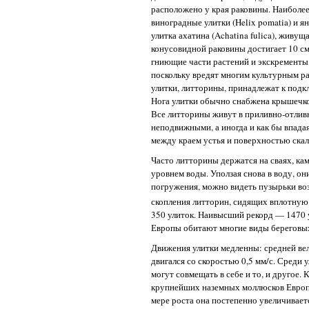
расположено у края раковины. Наиболее
виноградные улитки (Helix pomatia) и ян
улитка ахатина (Achatina fulica), живу
конусовидной раковины достигает 10 см
гниющие части растений и экскременты 
поскольку вредят многим культурным ра
улитки, литторины, принадлежат к подк
Нога улитки обычно снабжена крышечко
Все литторины живут в приливно-отливн
неподвижными, а иногда и как бы впадая 
между краем устья и поверхностью ска
Часто литторины держатся на сваях, ка
уровнем воды. Уползая снова в воду, он
погружения, можно видеть пузырьки во
скопления литторин, сидящих вплотную д
350 улиток. Наивысший рекорд — 1470 у
Европы обитают многие виды береговых
Движения улитки медленны: средней вел
двигался со скоростью 0,5 мм/с. Среди 
могут совмещать в себе и то, и другое
крупнейших наземных моллюсков Европы.
мере роста она постепенно увеличиваетс