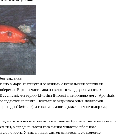
 без раковины
нно в море. Вытянутой раковиной с несколькими завитками
побережье Европы часто можно встретить и других морских
cinum), литторин (Littorina littorea) и пеликанью ногу (Aporrhais
о попадаются на пляже. Некоторые виды жаберных моллюсков
еритиды (Neritidae), а совсем немногие даже на суше (например,
х водах, в основном относятся к легочным брюхоногим моллюскам. У
 слизня, в передней части тела можно увидеть небольшое
чную полость. У раковинных улиток дыхательное отверстие