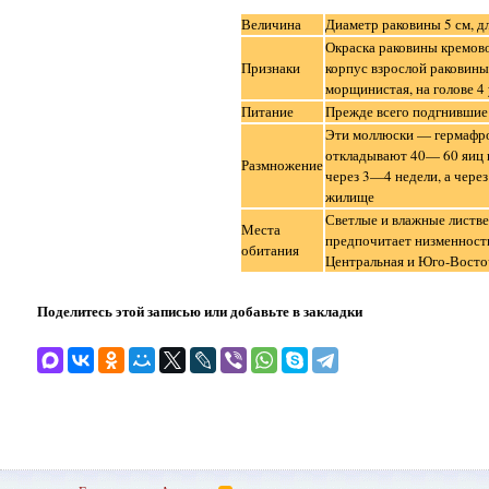
Величина
Диаметр раковины 5 см, д
Окраска раковины кремово
Признаки
корпус взрослой раковины
морщинистая, на голове 4
Питание
Прежде всего подгнившие
Эти моллюски — гермафро
откладывают 40— 60 яиц 
Размножение
через 3—4 недели, а чере
жилище
Светлые и влажные листве
Места
предпочитает низменности
обитания
Центральная и Юго-Восто
Поделитесь этой записью или добавьте в закладки