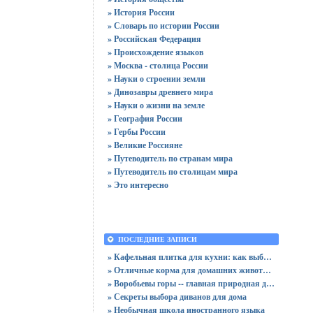
» История России
» Словарь по истории России
» Российская Федерация
» Происхождение языков
» Москва - столица России
» Науки о строении земли
» Динозавры древнего мира
» Науки о жизни на земле
» География России
» Гербы России
» Великие Россияне
» Путеводитель по странам мира
» Путеводитель по столицам мира
» Это интересно
ПОСЛЕДНИЕ ЗАПИСИ
» Кафельная плитка для кухни: как выбрать практичную отделку
» Отличные корма для домашних животных
» Воробьевы горы -- главная природная достопримечательность Москвы
» Секреты выбора диванов для дома
» Необычная школа иностранного языка