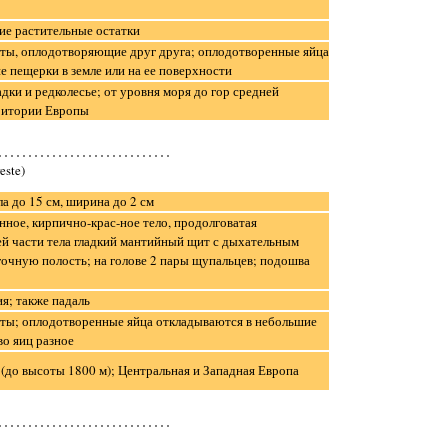
е растительные остатки
ты, оплодотворяющие друг друга; оплодотворенные яйца
е пещерки в земле или на ее поверхности
дки и редколесье; от уровня моря до гор средней
ритории Европы
este)
а до 15 см, ширина до 2 см
нное, кирпично-крас-ное тело, продолговатая
й части тела гладкий мантийный щит с дыхательным
гочную полость; на голове 2 пары щупальцев; подошва
я; также падаль
ты; оплодотворенные яйца откладываются в небольшие
во яиц разное
 (до высоты 1800 м); Центральная и Западная Европа