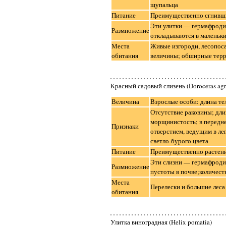
щупальца
Питание
Преимущественно сгнивши
Эти улитки — гермафроди
Размножение
откладываются в маленьки
Места
Живые изгороди, лесопоса
обитания
величины; обширные тер
Красный садовый слизень (Doroceras agr
Величина
Взрослые особи: длина тел
Отсутствие раковины; дли
морщинистость; в передне
Признаки
отверстием, ведущим в ле
светло-бурого цвета
Питание
Преимущественно растени
Эти слизни — гермафроди
Размножение
пустоты в почве;количест
Места
Перелески и большие леса
обитания
Улитка виноградная (Helix pomatia)