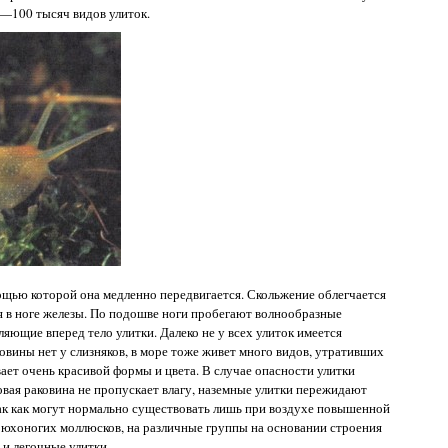
5—100 тысяч видов улиток.
ощью которой она медленно передвигается. Скольжение облегчается
 в ноге железы. По подошве ноги пробегают волнообразные
яющие вперед тело улитки. Далеко не у всех улиток имеется
овины нет у слизняков, в море тоже живет много видов, утративших
ает очень красивой формы и цвета. В случае опасности улитки
овая раковина не пропускает влагу, наземные улитки пережидают
 так как могут нормально существовать лишь при воздухе повышенной
брюхоногих моллюсков, на различные группы на основании строения
и легочные улитки.