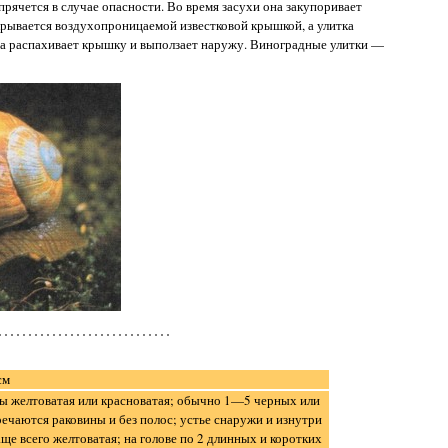
 прячется в случае опасности. Во время засухи она закупоривает
акрывается воздухопроницаемой известковой крышкой, а улитка
она распахивает крышку и выползает наружу. Виноградные улитки —
см
ны желтоватая или красноватая; обычно 1—5 черных или
речаются раковины и без полос; устье снаружи и изнутри
ще всего желтоватая; на голове по 2 длинных и коротких