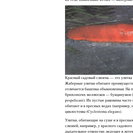
Красный садовый слизень — это улитка
Жаберные улитки обитают преимуществе
отличается башенка обыкновенная. На 
брюхоногих моллюсков — букцинумов (Buc
pespelicani). Их пустые раковины част
обитают и в пресных водах (например, н
циклостомы (Cyclostoma elegans).
Улитки, обитающие на суше и в пресны
слизней, например, у красного садового
дыхательное отверстие, ведущее в лего