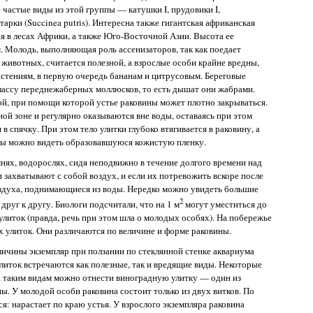
 частые виды из этой группы — катушки I, прудовики I,
тарки (Succinea putris). Интересна также гигантская африканская
щая в лесах Африки, а также Юго-Восточной Азии. Высота ее
. Молодь, выполняющая роль ассенизаторов, так как поедает
животных, считается полезной, а взрослые особи крайне вредны,
стениям, в первую очередь бананам и цитрусовым. Береговые
лассу переднежаберных моллюсков, то есть дышат они жабрами.
й, при помощи которой устье раковины может плотно закрываться.
ой зоне и регулярно оказываются вне воды, оставаясь при этом
в спячку. При этом тело улитки глубоко втягивается в раковину, а
лы можно видеть образовавшуюся кожистую пленку.
мнях, водорослях, сидя неподвижно в течение долгого времени над
и захватывают с собой воздух, и если их потревожить вскоре после
здуха, поднимающиеся из воды. Нередко можно увидеть большие
2
руг к другу. Биологи подсчитали, что на 1 м
могут уместиться до
литок (правда, речь при этом шла о молодых особях). На побережье
 улиток. Они различаются по величине и форме раковины.
ичины экземпляр при ползании по стеклянной стенке аквариума
улиток встречаются как полезные, так и вредящие виды. Некоторые
. К таким видам можно отнести виноградную улитку — один из
 У молодой особи раковина состоит только из двух витков. По
я: нарастает по краю устья. У взрослого экземпляра раковина