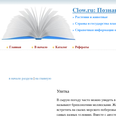
Clow.ru: Позн
» Растения и животные
» Страны и государства пл
» Cправочная информация о
Главная
В начало
Каталог
Рефераты
в начало раздела
|
на главную
Улитка
В сырую погоду часто можно увидеть в с
называют брюхоногими моллюсками. Жив
встретить на скалах морского побережь
самых разных условиях. Вместе с двуст