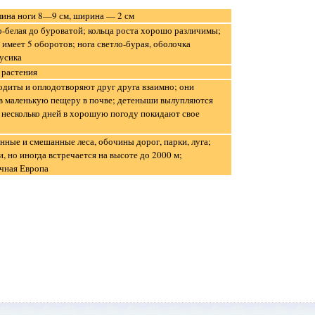
лина ноги 8—9 см, ширина — 2 см
-белая до буроватой; кольца роста хорошо различимы;
 имеет 5 оборотов; нога светло-бурая, оболочка
 усика
 растения
диты и оплодотворяют друг друга взаимно; они
в маленькую пещеру в почве; детеныши вылупляются
з несколько дней в хорошую погоду покидают свое
нные и смешанные леса, обочины дорог, парки, луга;
, но иногда встречается на высоте до 2000 м;
чная Европа