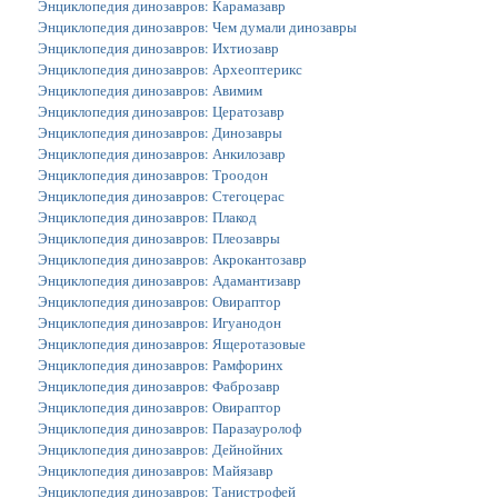
Энциклопедия динозавров: Карамазавр
Энциклопедия динозавров: Чем думали динозавры
Энциклопедия динозавров: Ихтиозавр
Энциклопедия динозавров: Археоптерикс
Энциклопедия динозавров: Авимим
Энциклопедия динозавров: Цератозавр
Энциклопедия динозавров: Динозавры
Энциклопедия динозавров: Анкилозавр
Энциклопедия динозавров: Троодон
Энциклопедия динозавров: Стегоцерас
Энциклопедия динозавров: Плакод
Энциклопедия динозавров: Плеозавры
Энциклопедия динозавров: Акрокантозавр
Энциклопедия динозавров: Адамантизавр
Энциклопедия динозавров: Овираптор
Энциклопедия динозавров: Игуанодон
Энциклопедия динозавров: Ящеротазовые
Энциклопедия динозавров: Рамфоринх
Энциклопедия динозавров: Фаброзавр
Энциклопедия динозавров: Овираптор
Энциклопедия динозавров: Паразауролоф
Энциклопедия динозавров: Дейнойних
Энциклопедия динозавров: Майязавр
Энциклопедия динозавров: Танистрофей