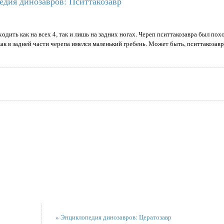
дия динозавров: Пситтакозавр
одить как на всех 4, так и лишь на задних ногах. Череп пситтакозавра был по
ак в задней части черепа имелся маленький гребень. Может быть, пситтакозав
»
Энциклопедия динозавров: Цератозавр