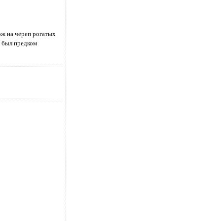
хож на череп рогатых
р был предком