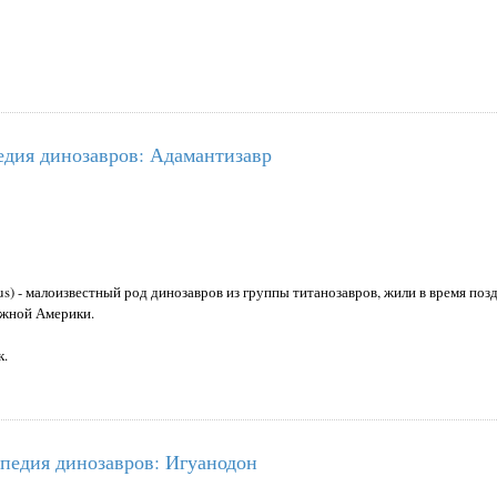
дия динозавров: Адамантизавр
us) - малоизвестный род динозавров из группы титанозавров, жили в время поз
Южной Америки.
к.
педия динозавров: Игуанодон