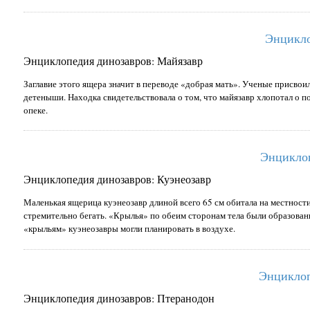
Энцикло
Энциклопедия динозавров: Майязавр
Заглавие этого ящера значит в переводе «добрая мать». Ученые присвои
детеныши. Находка свидетельствовала о том, что майязавр хлопотал о п
опеке.
Энциклоп
Энциклопедия динозавров: Куэнеозавр
Маленькая ящерица куэнеозавр длиной всего 65 см обитала на местност
стремительно бегать. «Крылья» по обеим сторонам тела были образова
«крыльям» куэнеозавры могли планировать в воздухе.
Энциклоп
Энциклопедия динозавров: Птеранодон