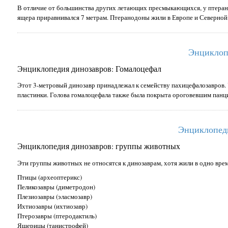
В отличие от большинства других летающих пресмыкающихся, у птеранод
ящера приравнивался 7 метрам. Птеранодоны жили в Европе и Северной 
Энциклоп
Энциклопедия динозавров: Гомалоцефал
Этот 3-метровый динозавр принадлежал к семейству пахицефалозавров.
пластинки. Голова гомалоцефала также была покрыта ороговевшим панци
Энциклопед
Энциклопедия динозавров: группы животных
Эти группы животных не относятся к динозаврам, хотя жили в одно врем
Птицы (археоптерикс)
Пеликозавры (диметродон)
Плезиозавры (эласмозавр)
Ихтиозавры (ихтиозавр)
Птерозавры (птеродактиль)
Ящерицы (танистрофей)