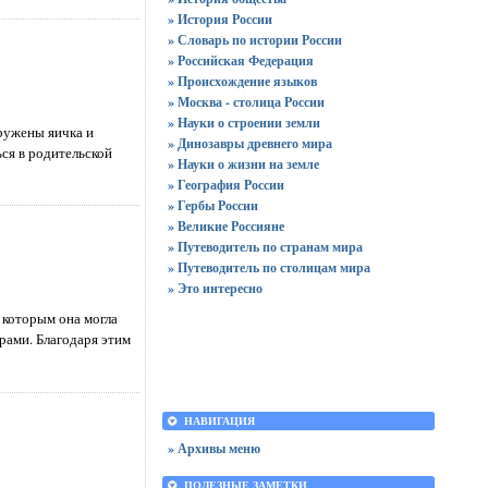
» История России
» Словарь по истории России
» Российская Федерация
» Происхождение языков
» Москва - столица России
» Науки о строении земли
аружены яичка и
» Динозавры древнего мира
ься в родительской
» Науки о жизни на земле
» География России
» Гербы России
» Великие Россияне
» Путеводитель по странам мира
» Путеводитель по столицам мира
» Это интересно
 которым она могла
рами. Благодаря этим
НАВИГАЦИЯ
» Архивы меню
ПОЛЕЗНЫЕ ЗАМЕТКИ