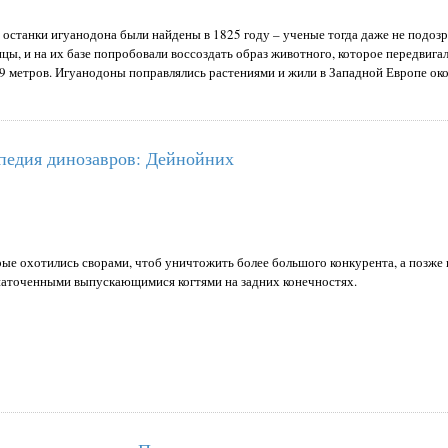
останки игуанодона были найдены в 1825 году – ученые тогда даже не подозре
ы, и на их базе попробовали воссоздать образ животного, которое передвигал
9 метров. Игуанодоны поправлялись растениями и жили в Западной Европе око
едия динозавров: Дейнойних
рые охотились сворами, чтоб уничтожить более большого конкурента, а позже 
наточенными выпускающимися когтями на задних конечностях.