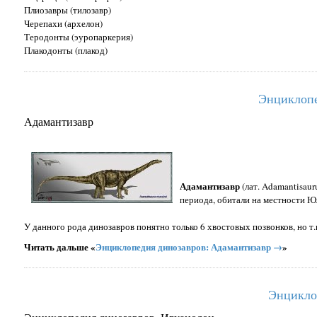
Плиозавры (тилозавр)
Черепахи (архелон)
Теродонты (эуропаркерия)
Плакодонты (плакод)
Энциклопе
Адамантизавр
Адамантизавр
(лат. Adamantisaur
периода, обитали на местности 
У данного рода динозавров понятно только 6 хвостовых позвонков, но т.
Читать дальше «
Энциклопедия динозавров: Адамантизавр →
»
Энцикло