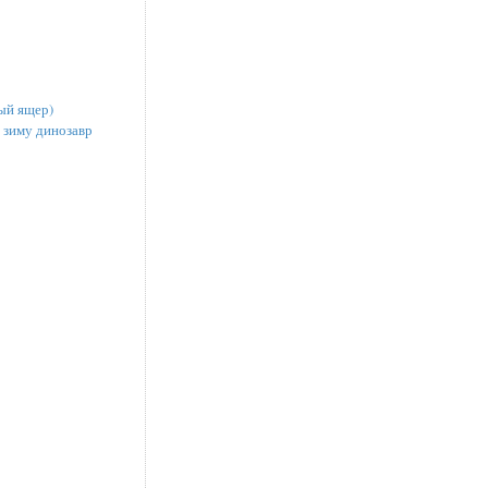
ый ящер)
 зиму динозавр