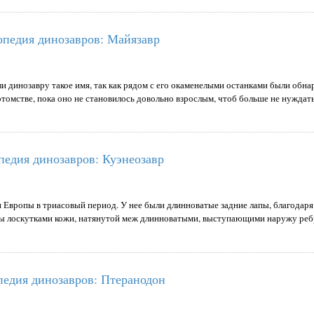
педия динозавров: Майязавр
ли динозавру такое имя, так как рядом с его окаменелыми останками были обн
отомстве, пока оно не становилось довольно взрослым, чтоб больше не нуждат
едия динозавров: Куэнеозавр
и Европы в триасовый период. У нее были длинноватые задние лапы, благодаря
ны лоскутками кожи, натянутой меж длинноватыми, выступающими наружу реб
едия динозавров: Птеранодон