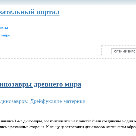
авательный портал
анеты
 мире
Динозавры древнего мира
динозавров: Дрейфующие материки
появились 1-ые динозавры, все континенты на планетке были соединены в один
лись в различные стороны. К концу царствования динозавров континенты обр