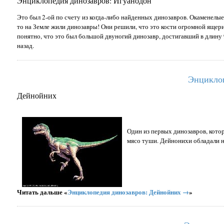
Энциклопедия динозавров: Игуанодон
Это был 2-ой по счету из когда-либо найденных динозавров. Окаменелые 
то на Земле жили динозавры! Они решили, что это кости огромной ящериц
понятно, что это был большой двуногий динозавр, достигавший в длину 
назад.
Энциклоп
Дейнойних
Один из первых динозавров, кото
мясо туши. Дейнонихи обладали 
Читать дальше «
Энциклопедия динозавров: Дейнойних →
»