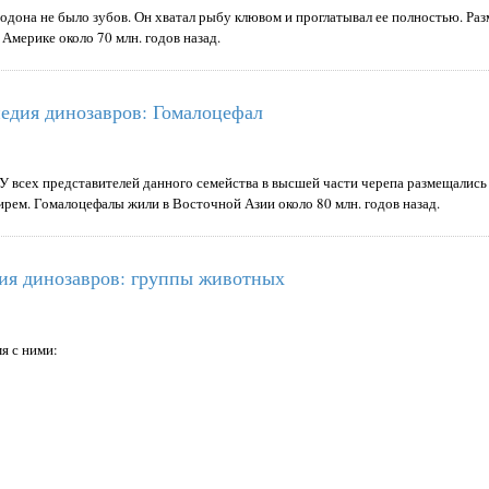
она не было зубов. Он хватал рыбу клювом и проглатывал ее полностью. Раз
Америке около 70 млн. годов назад.
едия динозавров: Гомалоцефал
 У всех представителей данного семейства в высшей части черепа размещалис
рем. Гомалоцефалы жили в Восточной Азии около 80 млн. годов назад.
ия динозавров: группы животных
я с ними: