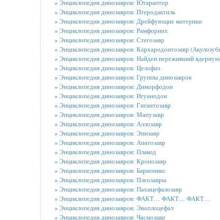
»
Энциклопедия динозавров: Ютараптор
»
Энциклопедия динозавров: Птеродактиль
»
Энциклопедия динозавров: Дрейфующие материки
»
Энциклопедия динозавров: Рамфоринх
»
Энциклопедия динозавров: Стегозавр
»
Энциклопедия динозавров: Кархародонтозавр (Акулозуб
»
Энциклопедия динозавров: Найден переживший ядерную
»
Энциклопедия динозавров: Целофиз
»
Энциклопедия динозавров: Группы динозавров
»
Энциклопедия динозавров: Диморфодон
»
Энциклопедия динозавров: Игуанодон
»
Энциклопедия динозавров: Гигантозавр
»
Энциклопедия динозавров: Мапузавр
»
Энциклопедия динозавров: Аллозавр
»
Энциклопедия динозавров: Эпизавр
»
Энциклопедия динозавров: Апатозавр
»
Энциклопедия динозавров: Плакод
»
Энциклопедия динозавров: Кронозавр
»
Энциклопедия динозавров: Барионикс
»
Энциклопедия динозавров: Плеозавры
»
Энциклопедия динозавров: Пахицефалозавр
»
Энциклопедия динозавров: ФАКТ… ФАКТ… ФАКТ…
»
Энциклопедия динозавров: Эвоплоцефал
»
Энциклопедия динозавров: Часмозавр