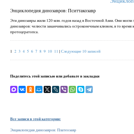
Энциклопе
Энциклопедия динозавров: Пситтакозавр
Эти динозавры жили 120 млн. годов назад в Восточной Азии. Они могли х
динозавров: челюсти заканчивались остроконечным клювом, в то время к
протоцератопса.
1
2
3
4
5
6
7
8
9
10
11
|
Следующие 10 записей
Поделитесь этой записью или добавьте в закладки
Все записи в этой категории:
Энциклопедия динозавров: Платеозавр