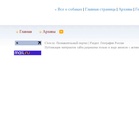
« Все о собаках
|
Главная страница
|
Архивы
|
Г
Главная
Архивы
Clow.ru: Познавательный портал | Раздел: География России
Публикация материалов сайта разрешена только в виде анонсов с актив