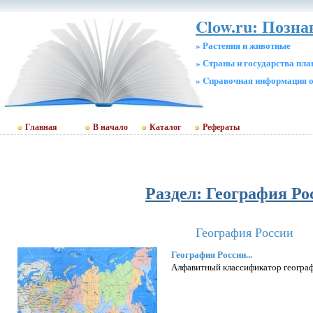
Clow.ru: Позн
» Растения и животные
» Страны и государства пл
» Cправочная информация о
Главная
В начало
Каталог
Рефераты
Раздел: География Ро
География России
География России...
Алфавитный классификатор географ