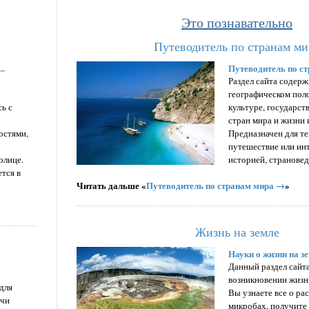
Это познавательно
Путеводитель по странам ми
..
Путеводитель по ст
Раздел сайта содерж
географическом пол
ь с
культуре, государст
стран мира и жизни 
остями,
Предназначен для те
путешествие или инт
олице.
историей, странове
ется в
Читать дальше «
Путеводитель по странам мира →
»
Жизнь на земле
Науки о жизни на зе
Данный раздел сайта
возникновении жизни
для
Вы узнаете все о ра
ячи
микробах, получите 