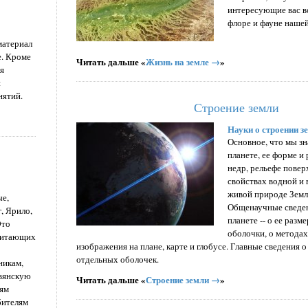
интересующие вас в
флоре и фауне наше
материал
е. Кроме
Читать дальше «
Жизнь на земле →
»
я
й
нятий.
Строение земли
Науки о строении зе
Основное, что мы зн
планете, ее форме и
недр, рельефе повер
свойствах водной и
живой природе Земли
ые,
Общенаучные сведен
, Ярило,
планете -- о ее разм
Это
оболочки, о методах
обитающих
изображения на плане, карте и глобусе. Главные сведения о
отдельных оболочек.
никам,
вянскую
Читать дальше «
Строение земли →
»
лям
бителям