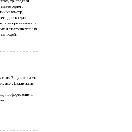
вах, где средняя
 менее одного
ный километр,
щее царство дикой
овсюду принадлежат к
ных и многочисленных
чем людей.
атели. Энциклопедия.
мистику. Важнейшие
кции, оформление и
ма.