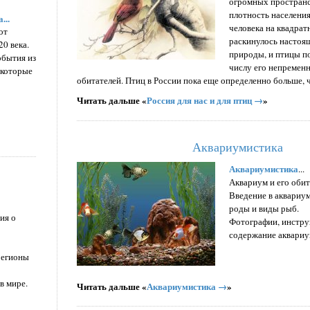
огромных пространст
плотность населения
...
человека на квадрат
от
раскинулось настоя
0 века.
природы, и птицы п
обытия из
числу его непремен
 которые
обитателей. Птиц в России пока еще определенно больше, 
Читать дальше «
Россия для нас и для птиц →
»
Аквариумистика
Аквариумистика
...
Аквариум и его обит
Введение в аквариу
роды и виды рыб.
ия о
Фотографии, инстру
содержание аквариу
регионы
 в мире.
Читать дальше «
Аквариумистика →
»