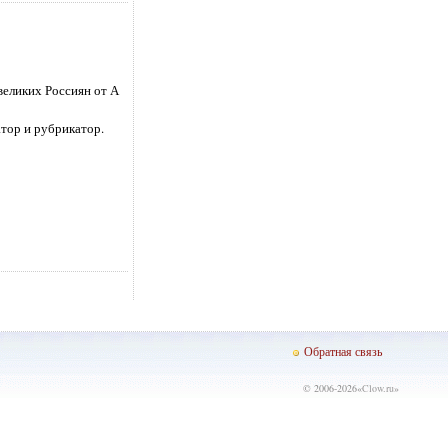
великих Россиян от А
тор и рубрикатор.
Обратная связь
© 2006-2026«
Clow.ru
»