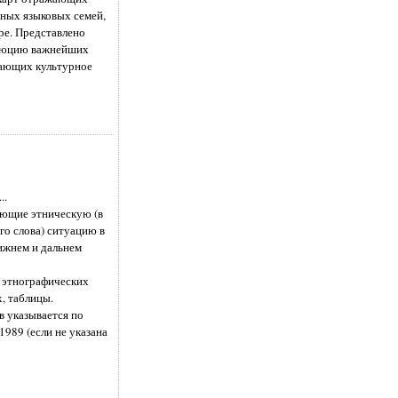
ных языковых семей,
е. Представлено
олюцию важнейших
жающих культурное
...
ующие этническую (в
го слова) ситуацию в
лижнем и дальнем
 этнографических
, таблицы.
в указывается по
1989 (если не указана