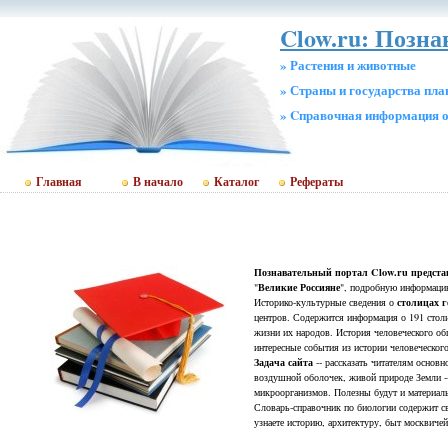
Clow.ru: Позн
» Растения и животные
» Страны и государства пл
» Cправочная информация о
Главная
В начало
Каталог
Рефераты
Познавательный портал Clow.ru представ
Великие Россияне
"
", подробную информацию
столицах г
Историко-культурные сведения о
центров. Содержится информация о 191 стол
жизни их народов. История человеческого об
интересные события из истории человеческог
Задача сайта
-- рассказать читателям основн
воздушной оболочек, живой природе Земли -
микроорганизмов. Полезны будут и материалы
Словарь-справочник по биологии содержит с
узнаете историю, архитектуру, быт москвич