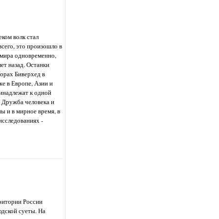
ком волк стал
всего, это произошло в
 мира одновременно,
ет назад. Останки
горах Биверхед в
же в Европе, Азии и
инадлежат к одной
. Дружба человека и
ны и в мирное время, в
 исследованиях -
ритории России
юдской суеты. На