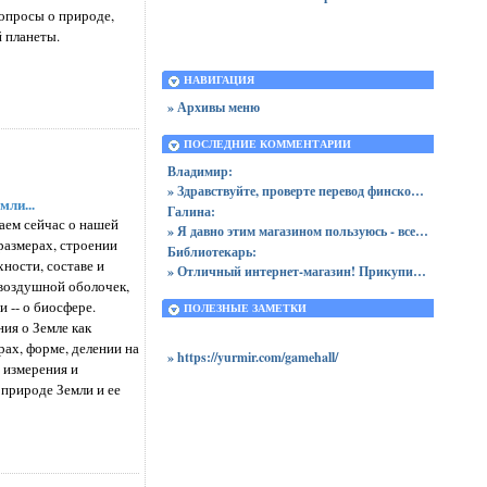
опросы о природе,
й планеты.
НАВИГАЦИЯ
» Архивы меню
ПОСЛЕДНИЕ КОММЕНТАРИИ
Владимир:
» Здравствуйте, проверте перевод финского слова kolme (три) это сло...
мли...
Галина:
аем сейчас о нашей
» Я давно этим магазином пользуюсь - всегда дешевле намного художес...
 размерах, строении
Библиотекарь:
хности, составе и
» Отличный интернет-магазин! Прикупил сегодня дескую энциклопедию д...
 воздушной оболочек,
 -- о биосфере.
ПОЛЕЗНЫЕ ЗАМЕТКИ
ия о Земле как
ерах, форме, делении на
https://yurmir.com/gamehall/
 измерения и
 природе Земли и ее