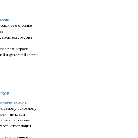
ссии...
асскажет о столице
ве.
, архитектуру, быт
ную роль играет
кой и духовной жизни
ыков
азвитие языков
ён самому основному
дей - звуковой
и, точнее языкам,
х эта информация
 карт отражающих