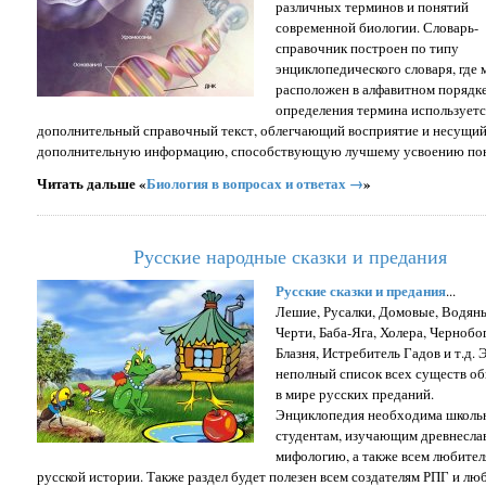
различных терминов и понятий
современной биологии. Словарь-
справочник построен по типу
энциклопедического словаря, где 
расположен в алфавитном порядк
определения термина используетс
дополнительный справочный текст, облегчающий восприятие и несущи
дополнительную информацию, способствующую лучшему усвоению по
Читать дальше «
Биология в вопросах и ответах →
»
Русские народные сказки и предания
Русские сказки и предания
...
Лешие, Русалки, Домовые, Водян
Черти, Баба-Яга, Холера, Чернобог
Блазня, Истребитель Гадов и т.д. 
неполный список всех существ 
в мире русских преданий.
Энциклопедия необходима школь
студентам, изучающим древнесла
мифологию, а также всем любите
русской истории. Также раздел будет полезен всем создателям РПГ и лю