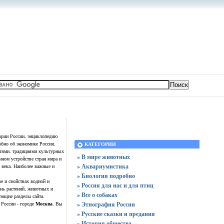
ории России, энциклопедию
обно об экономике России.
КАТЕГОРИИ
стями, традициями культурных
» В мире животных
нном устройстве стран мира и
» Аквариумистика
 века. Наиболее важные и
» Биология подробно
ве и свойствах водной и
» Россия для нас и для птиц
знь растений, животных и
» Все о собаках
ующие разделы сайта.
Москва
России - городе
. Вы
» Этнография России
» Русские сказки и предания
» История общества