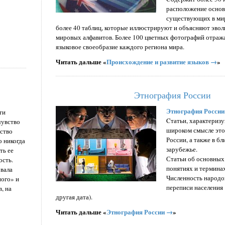
расположение основ
существующих в мир
более 40 таблиц, которые иллюстрируют и объясняют эв
мировых алфавитов. Более 100 цветных фотографий отра
языковое своеобразие каждого региона мира.
Читать дальше «
Происхождение и развитие языков →
»
Этнография России
Этнография России
ти
Cтатьи, характериз
чувство
широком смысле это
вство
России, а также в б
о никогда
зарубежье.
ть ее
Статьи об основных
ость.
понятиях и терминах
вала
Численность народо
ного» и
переписи населения 
, на
другая дата).
Читать дальше «
Этнография России →
»