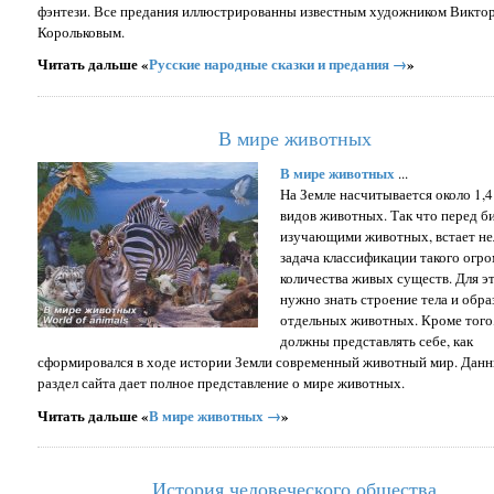
фэнтези. Все предания иллюстрированны известным художником Викто
Корольковым.
Читать дальше «
Русские народные сказки и предания →
»
В мире животных
В мире животных
...
На Земле насчитывается около 1,4
видов животных. Так что перед б
изучающими животных, встает не
задача классификации такого огр
количества живых существ. Для э
нужно знать строение тела и обра
отдельных животных. Кроме того
должны представлять себе, как
сформировался в ходе истории Земли современный животный мир. Дан
раздел сайта дает полное представление о мире животных.
Читать дальше «
В мире животных →
»
История человеческого общества