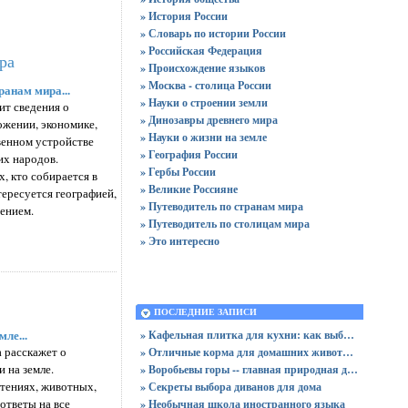
» История России
» Словарь по истории России
» Российская Федерация
ра
» Происхождение языков
» Москва - столица России
ранам мира...
» Науки о строении земли
ит сведения о
» Динозавры древнего мира
ожении, экономике,
» Науки о жизни на земле
венном устройстве
» География России
их народов.
» Гербы России
х, кто собирается в
» Великие Россияне
ересуется географией,
» Путеводитель по странам мира
дением.
» Путеводитель по столицам мира
» Это интересно
ПОСЛЕДНИЕ ЗАПИСИ
мле...
» Кафельная плитка для кухни: как выбрать практичную отделку
 расскажет о
» Отличные корма для домашних животных
 на земле.
» Воробьевы горы -- главная природная достопримечательность Москвы
стениях, животных,
» Секреты выбора диванов для дома
ответы на все
» Необычная школа иностранного языка