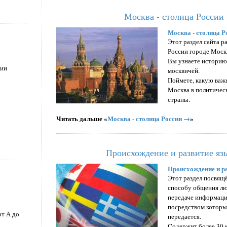
Москва - столица России
Москва - столица Ро
Этот раздел сайта р
России городе Моск
Вы узнаете историю
рии
москвичей.
Поймете, какую важ
Москва в политичес
страны.
Читать дальше «
Москва - столица России →
»
Происхождение и развитие яз
Происхождение и р
Этот раздел посвящ
способу общения лю
передаче информаци
посредством которы
от А до
передается.
Cодержит более 30