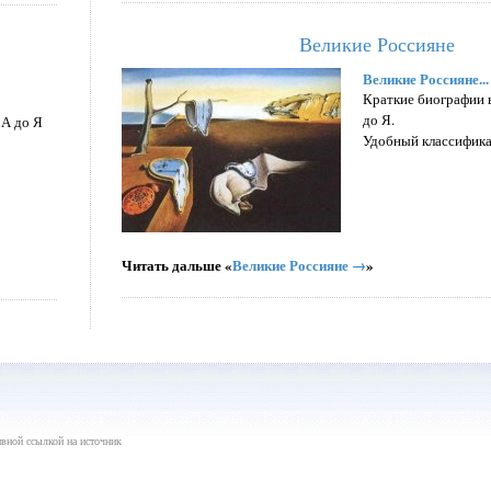
Великие Россияне
Великие Россияне...
Краткие биографии 
до Я.
 А до Я
Удобный классифика
Читать дальше «
Великие Россияне →
»
вной ссылкой на источник