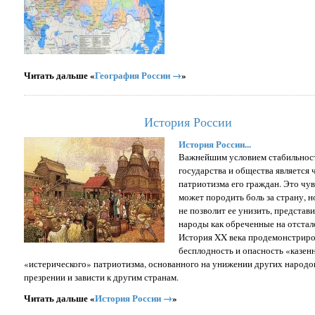
Читать дальше «
География России →
»
История России
История России...
Важнейшим условием стабильнос
государства и общества является 
патриотизма его граждан. Это чу
может породить боль за страну, н
не позволит ее унизить, представи
народы как обреченные на отстал
История XX века продемонстриро
бесплодность и опасность «казен
«истерического» патриотизма, основанного на унижении других народов
презрении и зависти к другим странам.
Читать дальше «
История России →
»