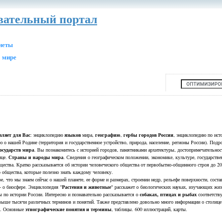
авательный портал
анеты
 мире
ляет для Вас
языков
географию
гербы городов России
: энциклопедию
мира,
,
, энциклопедию по ист
 о нашей Родине (территория и государственное устройство, природа, население, регионы России). Подр
осударств мира
. Вы познакомитесь с историей городов, памятниками архитектуры, достопримечательно
Страны и народы мира
ице.
. Сведения о географическом положении, экономике, культуре, государстве
щества. Кратко рассказывается об истории человеческого общества от первобытно-общинного строя до 20
о общества, которые полезно знать каждому человеку.
ое, что мы знаем сейчас о нашей планете, ее форме и размерах, строении недр, рельефе поверхности, соста
Растения и животные
- о биосфере. Энциклопедия "
" расскажет о биологических науках, изучающих жи
собаках, птицах и рыбах
 по истории России. Интересно и познавательно рассказывается о
соответств
выше тысячи различных терминов и понятий. Также представлено довольно много информации о столице 
этнографические понятия и термины
ей. Основные
, таблицы. 600 иллюстраций, карты.