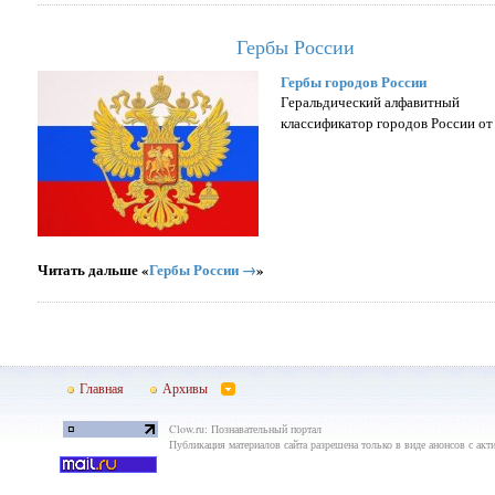
Гербы России
Гербы городов России
Геральдический алфавитный
классификатор городов России от
Читать дальше «
Гербы России →
»
Главная
Архивы
Clow.ru: Познавательный портал
Публикация материалов сайта разрешена только в виде анонсов с акти