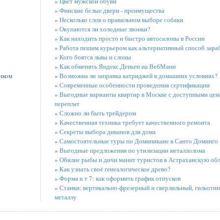
»
Цвет мужской обуви
»
Финские белые двери - преимущества
»
Несколько слов о правильном выборе собаки
»
Окупаются ли холодные звонки?
»
Как находить просто и быстро автосалоны в России
»
Работа пешим курьером как альтернативный способ зара
»
Кого боятся львы и слоны
»
Как обменять Яндекс.Деньги на ВебМани
нком
»
Возможна ли заправка катриджей в домашних условиях?
»
Современные особенности проведения сертификации
»
Выгодные варианты квартир в Москве с доступными цена
переплат
»
Сложно ли быть трейдером
»
Качественная техника требует качественного ремонта
»
Секреты выбора диванов для дома
»
Самостоятельные туры по Доминикане в Санто Доминго
»
Выгодные предложения по утилизации металлолома
»
Обилие рыбы и дичи манит туристов в Астраханскую обл
»
Как узнать своё генеалогическое древо?
»
Форма n т 7: как оформить график отпусков
»
Станки: вертикально-фрезерный и сверлильный, гильот
металлу