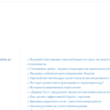
файлы до
»
На рынке пластиковых окон наблюдается спрос на энерг
стеклопакеты
»
Стеклянные двери - модная тенденция или практичное р
»
Продажа стабилизаторов напряжения Энергия
»
Европейские автобазары захлестнула волна мошенничест
»
Что ждет рынок автострахования в следующем году?
»
История возникновения гематологии
»
«Диваны Тут!» предлагают провести ошеломительную но
»
Как сделать эффективной борьбу с кротами
»
Циклевка паркетного пола: самостоятельная работа
»
Автопогрузчики на отечественном рынке