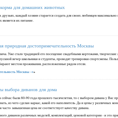
корма для домашних животных
 друзьях, каждый хозяин старается создать для своих любимцев максимально
 является их питание.
ная природная достопримечательность Москвы
вича. Уже стало традицией его посещение свадебными кортежами, творческие
пускной вечер школьники и студенты, проводят тренировки спортсмены. Пол
ыбирают местом проживания, расположенные рядом отели.
чательность Москвы →
»
ы выбора диванов для дома
ы сейчас были 80-90 года прошлого тысячелетия, то с выбором дивана у Вас п
нать, из чего сделан каркас, какой его наполнитель. Да и цены у различных ко
и часто завышенная цена не соответствует качеству дивана.
ного диванов различных моделей, комплектаций, ценовой категории - и это пр