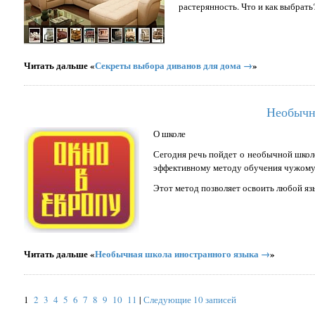
растерянность. Что и как выбрать
Читать дальше «
Секреты выбора диванов для дома →
»
Необычн
О школе
Сегодня речь пойдет о необычной школе
эффективному методу обучения чужому 
Этот метод позволяет освоить любой язы
Читать дальше «
Необычная школа иностранного языка →
»
1
2
3
4
5
6
7
8
9
10
11
|
Следующие 10 записей