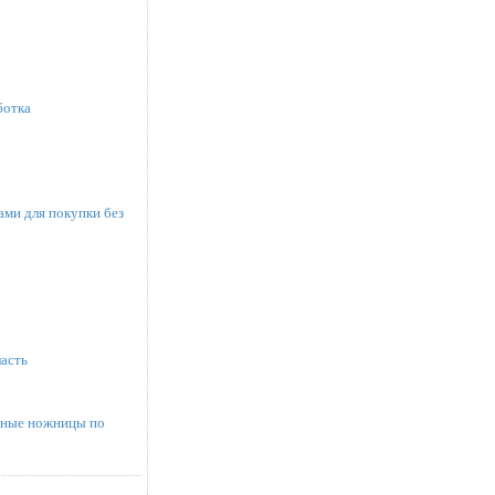
ботка
ми для покупки без
асть
инные ножницы по