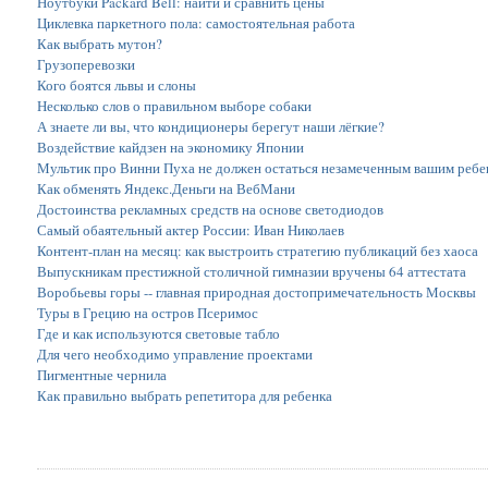
Ноутбуки Packard Bell: найти и сравнить цены
Циклевка паркетного пола: самостоятельная работа
Как выбрать мутон?
Грузоперевозки
Кого боятся львы и слоны
Несколько слов о правильном выборе собаки
А знаете ли вы, что кондиционеры берегут наши лёгкие?
Воздействие кайдзен на экономику Японии
Мультик про Винни Пуха не должен остаться незамеченным вашим ребе
Как обменять Яндекс.Деньги на ВебМани
Достоинства рекламных средств на основе светодиодов
Самый обаятельный актер России: Иван Николаев
Контент-план на месяц: как выстроить стратегию публикаций без хаоса
Выпускникам престижной столичной гимназии вручены 64 аттестата
Воробьевы горы -- главная природная достопримечательность Москвы
Туры в Грецию на остров Псеримос
Где и как используются световые табло
Для чего необходимо управление проектами
Пигментные чернила
Как правильно выбрать репетитора для ребенка