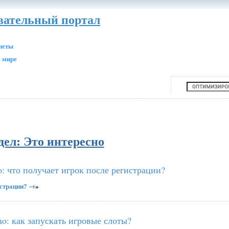
авательный портал
анеты
 мире
дел: Это интересно
: что получает игрок после регистрации?
истрации? →
»
no: как запускать игровые слоты?