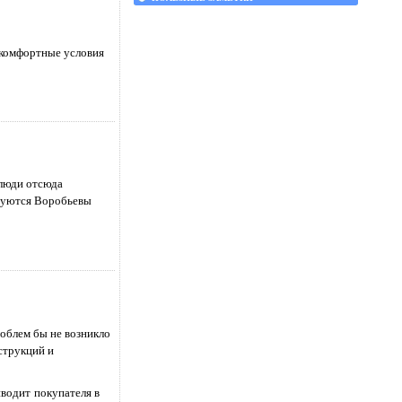
 комфортные условия
 люди отсюда
ьзуются Воробьевы
роблем бы не возникло
нструкций и
иводит покупателя в