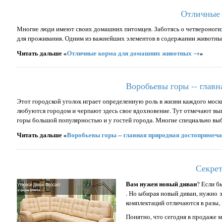
Отличные 
Многие люди имеют своих домашних питомцев. Заботясь о четвероногих
для проживания. Одним из важнейших элементов в содержании животных
Читать дальше «
Отличные корма для домашних животных →
»
Воробьевы горы -- глав
Этот городской уголок играет определенную роль в жизни каждого моск
любуются городом и черпают здесь свое вдохновение. Тут отмечают вы
горы большой популярностью и у гостей города. Многие специально в
Читать дальше «
Воробьевы горы -- главная природная достоприме
Секрет
Вам нужен новый диван
? Если б
. Но ыбирая новый диван, нужно з
комплектаций отличаются в разы, 
Понятно, что сегодня в продаже м