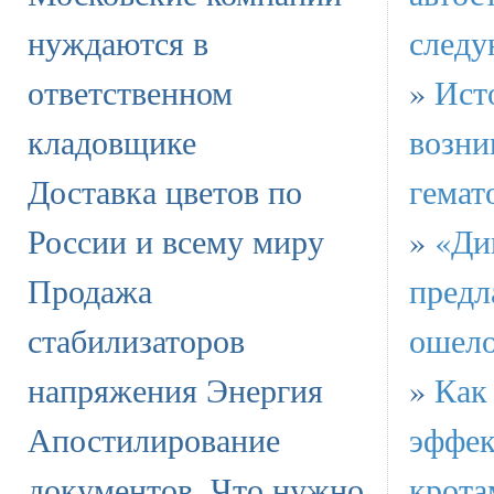
нуждаются в
следу
ответственном
»
Ист
кладовщике
возни
Доставка цветов по
гемат
России и всему миру
»
«Ди
Продажа
предл
стабилизаторов
ошело
напряжения Энергия
»
Как
Апостилирование
эффек
документов. Что нужно
крота