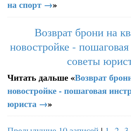
на спорт →
»
Возврат брони на кв
новостройке - пошаговая
советы юрис
Читать дальше «
Возврат брон
новостройке - пошаговая инст
юриста →
»
Предыдущие 10 записей
|
1
2
3