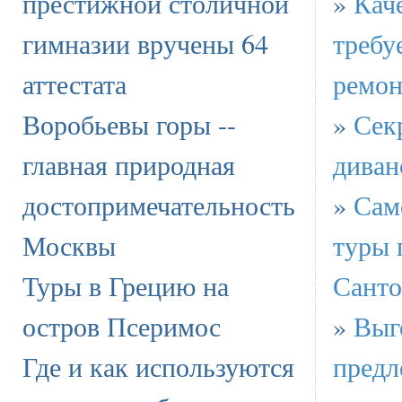
престижной столичной
»
Кач
гимназии вручены 64
требу
аттестата
ремон
Воробьевы горы --
»
Сек
главная природная
диван
достопримечательность
»
Сам
Москвы
туры 
Туры в Грецию на
Санто
остров Псеримос
»
Выг
Где и как используются
предл