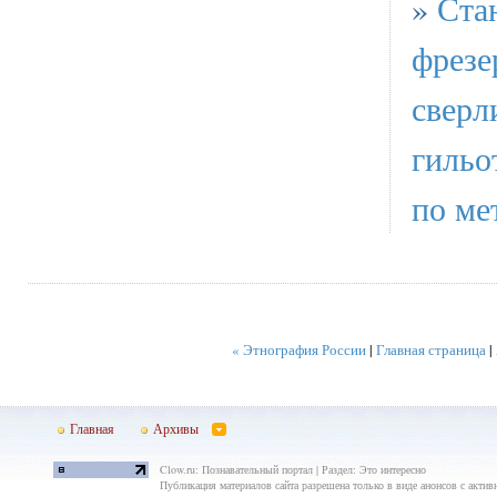
»
Ста
фрезе
сверл
гиль
по ме
« Этнография России
|
Главная страница
|
Главная
Архивы
Clow.ru: Познавательный портал | Раздел: Это интересно
Публикация материалов сайта разрешена только в виде анонсов с актив