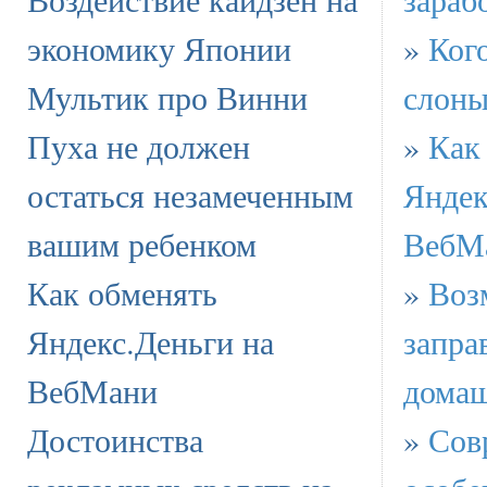
экономику Японии
»
Ког
Мультик про Винни
слон
Пуха не должен
»
Как
остаться незамеченным
Яндек
вашим ребенком
ВебМ
Как обменять
»
Воз
Яндекс.Деньги на
запра
ВебМани
домаш
Достоинства
»
Сов