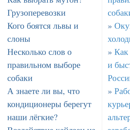
Грузоперевозки
собак
Кого боятся львы и
»
Оку
слоны
холод
Несколько слов о
»
Как
правильном выборе
и быс
собаки
Росси
А знаете ли вы, что
»
Раб
кондиционеры берегут
курье
наши лёгкие?
альте
Воздействие кайдзен на
зараб