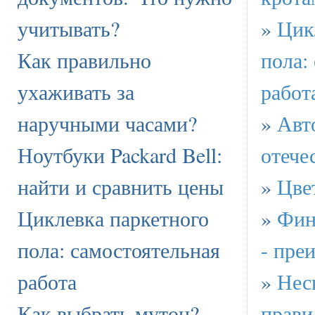
учитывать?
»
Цик
Как правильно
пола:
ухаживать за
работ
наручными часами?
»
Авт
Ноутбуки Packard Bell:
отече
найти и сравнить цены
»
Цве
Циклевка паркетного
»
Фин
пола: самостоятельная
- пре
работа
»
Нес
Как выбрать мутон?
прави