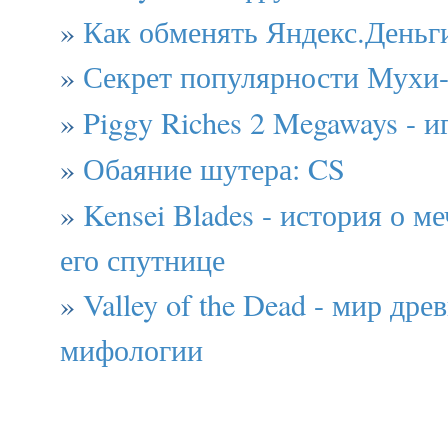
»
Как обменять Яндекс.Деньг
»
Секрет популярности Мухи
»
Piggy Riches 2 Megaways - и
»
Обаяние шутера: CS
»
Kensei Blades - история о м
его спутнице
»
Valley of the Dead - мир дре
мифологии