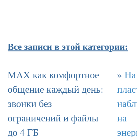
Все записи в этой категории:
MAX как комфортное
»
На
общение каждый день:
плас
звонки без
набл
ограничений и файлы
на
до 4 ГБ
энер