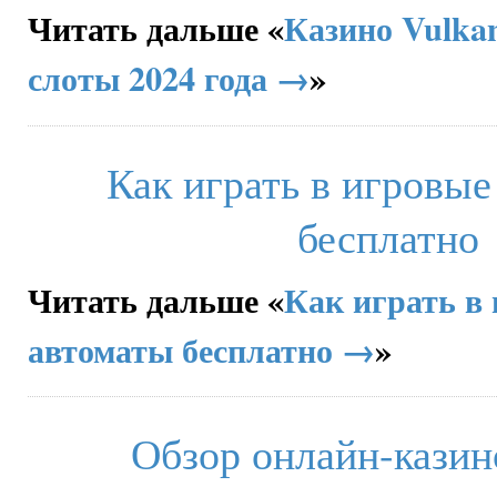
Читать дальше «
Казино Vulka
слоты 2024 года →
»
Как играть в игровые
бесплатно
Читать дальше «
Как играть в
автоматы бесплатно →
»
Обзор онлайн-казин