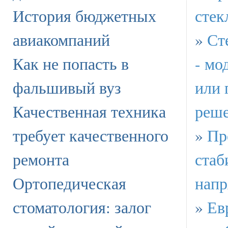
История бюджетных
стек
авиакомпаний
»
Ст
Как не попасть в
- мо
фальшивый вуз
или 
Качественная техника
реш
требует качественного
»
Пр
ремонта
стаб
Ортопедическая
напр
стоматология: залог
»
Ев