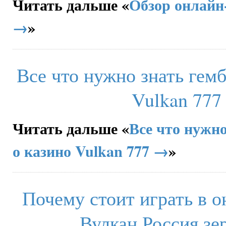
Читать дальше «
Обзор онлайн-
→
»
Все что нужно знать гемб
Vulkan 777
Читать дальше «
Все что нужно
о казино Vulkan 777 →
»
Почему стоит играть в о
Вулкан Россия зе