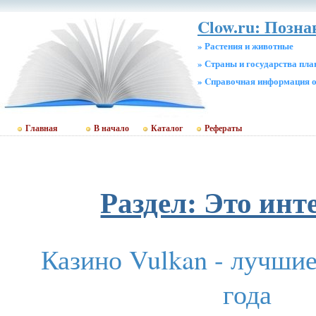
Clow.ru: Позн
» Растения и животные
» Страны и государства пл
» Cправочная информация о
Главная
В начало
Каталог
Рефераты
Раздел: Это инт
Казино Vulkan - лучшие
года