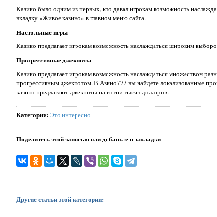
Казино было одним из первых, кто давал игрокам возможность наслажда
вкладку «Живое казино» в главном меню сайта.
Настольные игры
Казино предлагает игрокам возможность наслаждаться широким выбором
Прогрессивные джекпоты
Казино предлагает игрокам возможность наслаждаться множеством разн
прогрессивным джекпотом. В Азино777 вы найдете локализованные про
казино предлагают джекпоты на сотни тысяч долларов.
Категории
:
Это интересно
Поделитесь этой записью или добавьте в закладки
Другие статьи этой категории: