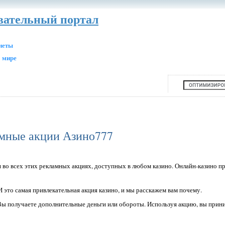
авательный портал
анеты
 мире
мные акции Азино777
ся во всех этих рекламных акциях, доступных в любом казино. Онлайн-казино 
 это самая привлекательная акция казино, и мы расскажем вам почему.
Вы получаете дополнительные деньги или обороты. Используя акцию, вы прин