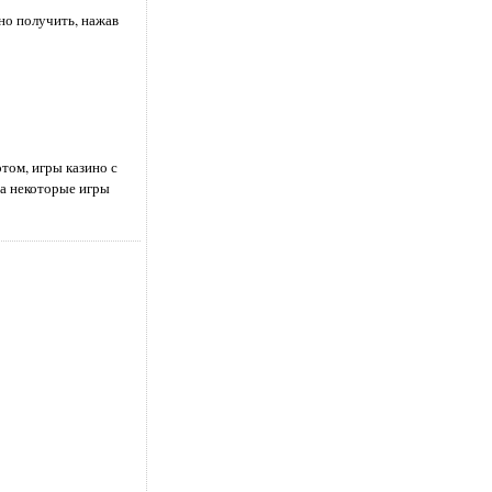
но получить, нажав
том, игры казино с
а некоторые игры