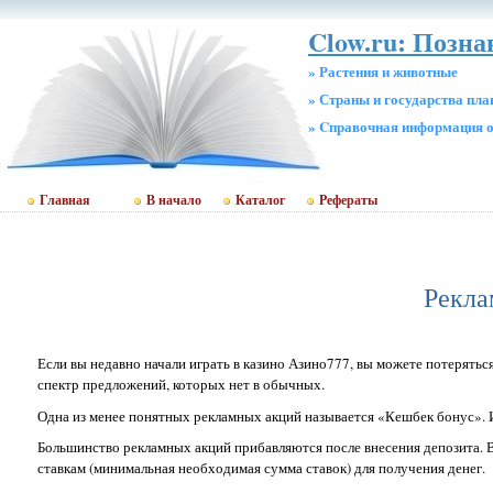
Clow.ru: Позн
» Растения и животные
» Страны и государства пл
» Cправочная информация о
Главная
В начало
Каталог
Рефераты
Рекла
Если вы недавно начали играть в казино Азино777, вы можете потерять
спектр предложений, которых нет в обычных.
Одна из менее понятных рекламных акций называется «Кешбек бонус». И
Большинство рекламных акций прибавляются после внесения депозита. 
ставкам (минимальная необходимая сумма ставок) для получения денег.