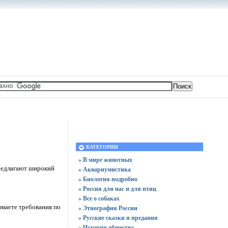
КАТЕГОРИИ
» В мире животных
предлагают широкий
» Аквариумистика
» Биология подробно
» Россия для нас и для птиц
» Все о собаках
имаете требования по
» Этнография России
» Русские сказки и предания
» История общества