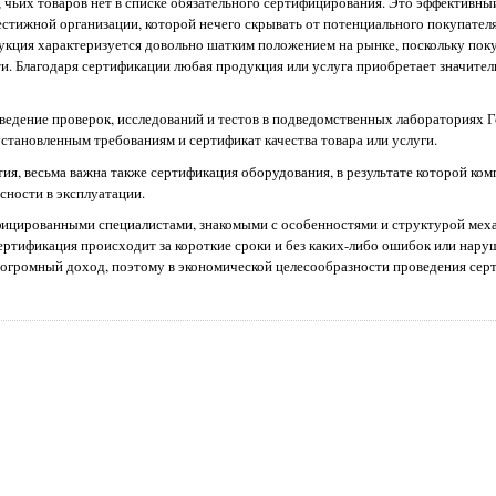
, чьих товаров нет в списке обязательного сертифицирования. Это эффективны
стижной организации, которой нечего скрывать от потенциального покупателя
укция характеризуется довольно шатким положением на рынке, поскольку поку
и. Благодаря сертификации любая продукция или услуга приобретает значите
оведение проверок, исследований и тестов в подведомственных лабораториях Г
становленным требованиям и сертификат качества товара или услуги.
тия, весьма важна также сертификация оборудования, в результате которой ко
ности в эксплуатации.
ицированными специалистами, знакомыми с особенностями и структурой мех
ертификация происходит за короткие сроки и без каких-либо ошибок или нару
огромный доход, поэтому в экономической целесообразности проведения серт