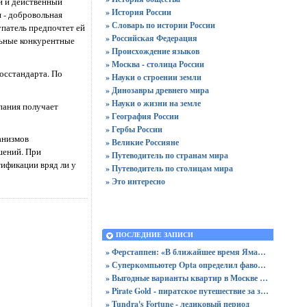
й и действенный
» История России
 - добровольная
» Словарь по истории России
патель предпочтет ей
» Российская Федерация
льные конкурентные
» Происхождение языков
» Москва - столица России
осстандарта. По
» Науки о строении земли
» Динозавры древнего мира
» Науки о жизни на земле
мпания получает
» География России
» Гербы России
анизмов
» Великие Россияне
шений. При
» Путеводитель по странам мира
ификации вряд ли у
» Путеводитель по столицам мира
» Это интересно
ПОСЛЕДНИЕ ЗАПИСИ
» Ферстаппен: «В ближайшее время Ямаль получит «Золотой мяч»
» Суперкомпьютер Opta определил фаворитов Лиги чемпионов 2025/2026
» Выгодные варианты квартир в Москве с доступными ценами для покупки без переплат
» Pirate Gold - пиратское путешествие за золотом и сокровищами
» Tundra's Fortune - ледиковый период