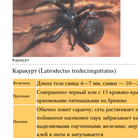
Каракурт
Каракурт (Latrodectus tredecimguttatus)
Длина тела самца 4—7 мм, самки — 10—
Величина
Совершенно черный или с 13 кроваво-кр
Признаки
оранжевыми пятнышками на брюшке
Обычно ловит саранчу; сеть растягивает 
пойманное насекомое паук забрасывает к
Питание
выделяемыми паутинными железами; жерт
клей в нити и запутывается