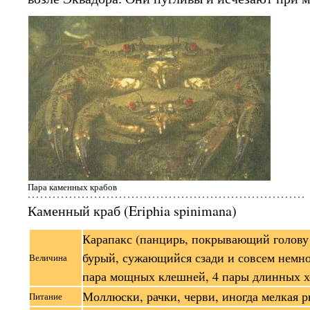
Пара каменных крабов
Каменный краб (Eriphia spinimana)
Карапакс (панцирь, покрывающий голову 
бурый, сужающийся сзади и совсем немн
Величина
пара мощных клешней, 4 пары длинных х
Моллюски, рачки, черви, иногда мелкая 
Питание