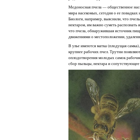
Медоносная пчела — общественное насе
мира насекомых, сегодня о ее повадках
Биологи, например, выяснили, что пчел
нектаром, им важно суметь распознать 
что пчела, обнаружившая источник пищи
движениями о местоположении, удаленн
В улье имеются матка (плодущая самка),
крупнее рабочих пчел. Трутни появляютс
оплодотворения молодых самок рабочие 
сбор пыльцы, нектара и сопутствующее