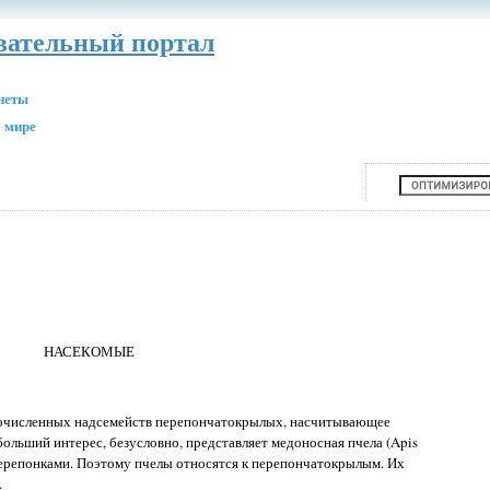
авательный портал
анеты
 мире
НАСЕКОМЫЕ
гочисленных надсемейств перепончатокрылых, насчитывающее
больший интерес, безусловно, представляет медоносная пчела (Apis
с перепонками. Поэтому пчелы относятся к перепончатокрылым. Их
.