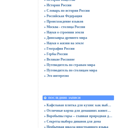
» История России
» Словарь по истории России
» Российская Федерация
» Происхождение языков
» Москва - столица России
» Науки о строении земли
» Динозавры древнего мира
» Науки о жизни на земле
» География России
» Гербы России
» Великие Россияне
» Путеводитель по странам мира
» Путеводитель по столицам мира
» Это интересно
ПОСЛЕДНИЕ ЗАПИСИ
» Кафельная плитка для кухни: как выбрать практичную отделку
» Отличные корма для домашних животных
» Воробьевы горы -- главная природная достопримечательность Москвы
» Секреты выбора диванов для дома
» Необычная школа иностранного языка