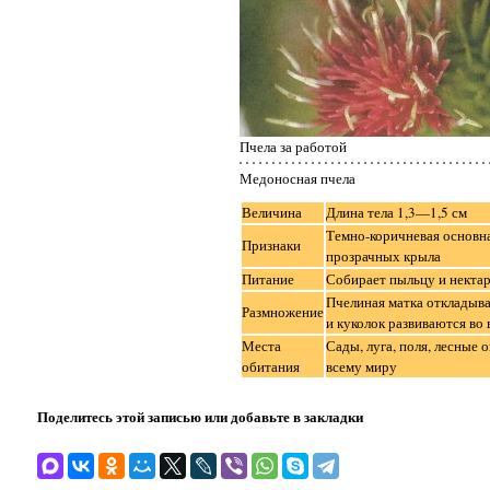
Пчела за работой
Медоносная пчела
Величина
Длина тела 1,3—1,5 см
Темно-коричневая основна
Признаки
прозрачных крыла
Питание
Собирает пыльцу и нектар
Пчелиная матка откладыва
Размножение
и куколок развиваются во
Места
Сады, луга, поля, лесные
обитания
всему миру
Поделитесь этой записью или добавьте в закладки