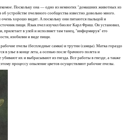
комое. Поскольку она — одно из немногих "домашних животных из
 и об устройстве пчелиного сообщества известно довольно много.
ы очень хорошо видят. А поскольку они питаются пыльцой и
источник пищи. Язык пчел изучил биолог Карл Фриш. Он установил,
, прилетает в улей и исполняет там танец, "информируя" его
ости, изобилии и виде пищи.
 рабочие пчелы (бесплодные самки) и трутни (самцы). Матка гораздо
я в улье в конце лета, а осенью после брачного полета и
убивают их и выбрасывают из гнезда. Все работы в гнезде, а также
 этому процессу опыление цветов осуществляют рабочие пчелы.