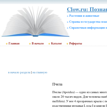
Clow.ru: Позн
» Растения и животные
» Страны и государства пл
» Cправочная информация о
Главная
В начало
Каталог
Рефераты
в начало раздела
|
на главную
Пчела
Пчелы (Apoidea) — одно из самых мно
около 20 тысяч видов. Для человека наи
mellifera). У нее 4 прозрачных крыла 
родственники муравьи I, осы I и шмели I