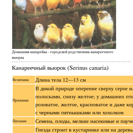
Домашняя канарейка - городской родственник канареечного
вьюрка
Канареечный вьюрок (Serinus canaria)
Длина тела 12—13 см
Величина
В дикой природе оперение сверху серое и
полосками, снизу желтое; у домашних пт
Признаки
розоватое, желтое, красноватое и даже ко
с черными пятнышками или хохолком
Семена, плоды, мелкие насекомые и пауч
Питание
Гнезда строит в кустарнике или на дерев