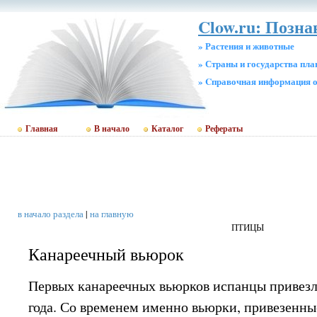
Clow.ru: Позн
» Растения и животные
» Страны и государства пл
» Cправочная информация о
Главная
В начало
Каталог
Рефераты
в начало раздела
|
на главную
ПТИЦЫ
Канареечный вьюрок
Первых канареечных вьюрков испанцы привезл
года. Со временем именно вьюрки, привезенны