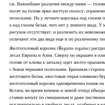
см. Важнейшее различие между ними — головн
носят на голове ярко-желтую полосу, ограни
полосками. Но у летнего королька под глазом 
а над глазом белая, чего нет у зимнего вида. У
рисунок отсутствует, и различить их невозмо
отличают эти два вида еще и по различному п
Желтоголовый королек (Regains regains) распр
лесах Европы и Азии. Сверху он окрашен в оли
голове от клюва к затылку идет желто-оранжев
с боков черными полосками. Брюшная сторона
желтовато-белая, хвостовые перья оливково-б
желтоголовый королек одновременно похож на 
Кстати, во время кочевок и зимой птица объед
стаями кочует по смешанным и даже лиственн
исключительно в хвойных лесах, особенно в е