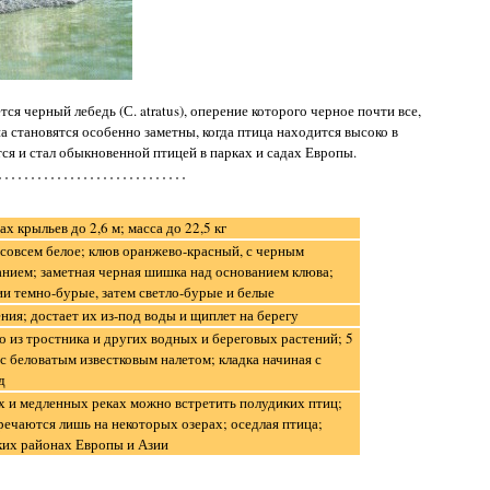
ся черный лебедь (С. atratus), оперение которого черное почти все,
а становятся особенно заметны, когда птица находится высоко в
тся и стал обыкновенной птицей в парках и садах Европы.
ах крыльев до 2,6 м; масса до 22,5 кг
 совсем белое; клюв оранжево-красный, с черным
нием; заметная черная шишка над основанием клюва;
и темно-бурые, затем светло-бурые и белые
ния; достает их из-под воды и щиплет на берегу
 из тростника и других водных и береговых растений; 5
с беловатым известковым налетом; кладка начиная с
д
х и медленных реках можно встретить полудиких птиц;
ечаются лишь на некоторых озерах; оседлая птица;
ких районах Европы и Азии