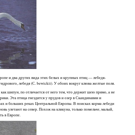
опе и два других вида этих белых и крупных птиц — лебедя-
ундрового, лебедя (С. bewickii). У обоих вокруг клюва желтые поля.
как шипун, по отличается от него тем, что держит шею прямо, а не
рики. Эта птица гнездится у прудов и озер в Скандинавии и
ерах и больших реках Центральной Европы. В поисках корма лебеди
новь улетают на север. Похож на кликуна, только помельче, малый,
ть в Европе.