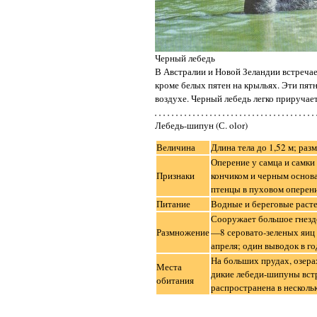
Черный лебедь
В Австралии и Новой Зеландии встречает
кроме белых пятен на крыльях. Эти пятн
воздухе. Черный лебедь легко приручае
Лебедь-шипун (С. olor)
Величина
Длина тела до 1,52 м; разм
Оперение у самца и самки
Признаки
кончиком и черным основа
птенцы в пуховом оперени
Питание
Водные и береговые расте
Сооружает большое гнездо
Размножение
—8 серовато-зеленых яиц 
апреля; один выводок в го
На больших прудах, озера
Места
дикие лебеди-шипуны встр
обитания
распространена в несколь