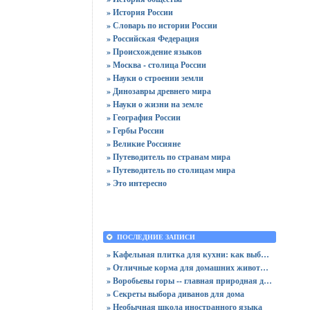
» История России
» Словарь по истории России
» Российская Федерация
» Происхождение языков
» Москва - столица России
» Науки о строении земли
» Динозавры древнего мира
» Науки о жизни на земле
» География России
» Гербы России
» Великие Россияне
» Путеводитель по странам мира
» Путеводитель по столицам мира
» Это интересно
ПОСЛЕДНИЕ ЗАПИСИ
» Кафельная плитка для кухни: как выбрать практичную отделку
» Отличные корма для домашних животных
» Воробьевы горы -- главная природная достопримечательность Москвы
» Секреты выбора диванов для дома
» Необычная школа иностранного языка