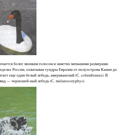
ичается более звонким голосом и заметно меньшими размерами.
ределах России, охватывая тундры Евразии от полуострова Канин до
тает еще один белый лебедь, американский (С. columbianus). В
ид — черношей-ный лебедь (С. melanocoryphys).