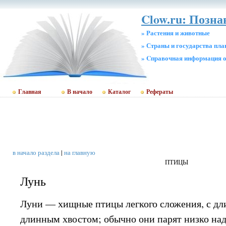
Clow.ru: Позн
» Растения и животные
» Страны и государства пл
» Cправочная информация о
Главная
В начало
Каталог
Рефераты
в начало раздела
|
на главную
ПТИЦЫ
Лунь
Луни — хищные птицы легкого сложения, с д
длинным хвостом; обычно они парят низко над