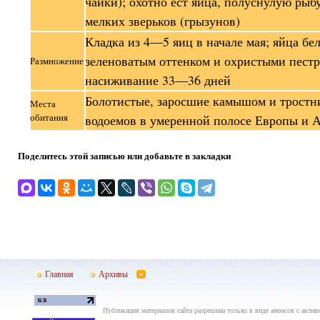
чайки); охотно ест яйца, полуснулую рыб
мелких зверьков (грызунов)
Кладка из 4—5 яиц в начале мая; яйца бел
зеленоватым оттенком и охристыми пест
Размножение
насиживание 33—36 дней
Болотистые, заросшие камышом и тростн
Места
обитания
водоемов в умеренной полосе Европы и 
Поделитесь этой записью или добавьте в закладки
Главная
Архивы
Публикация материалов сайта разрешена только в виде анонсов с актив