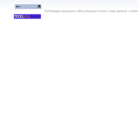
Публикация материалов сайта разрешена только в виде анонсов с актив