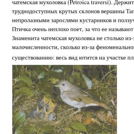
чатемская мухоловка (Petroica traversi). Держи
труднодоступных крутых склонов вершины Та
непролазными зарослями кустарников и ползу
Птичка очень неплохо поет, за что ее называю
Знаменита чатемская мухоловка не столько из-
малочисленности, сколько из-за феноменально
существованию: весь вид ютится на участке п