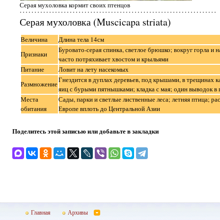
Серая мухоловка кормит своих птенцов
Серая мухоловка (Muscicapa striata)
Величина
Длина тела 14см
Буровато-серая спинка, светлое брюшко; вокруг горла и 
Признаки
часто потряхивает хвостом и крыльями
Питание
Ловит на лету насекомых
Гнездится в дуплах деревьев, под крышами, в трещинах 
Размножение
яиц с бурыми пятнышками; кладка с мая; один выводок в 
Места
Сады, парки и светлые лиственные леса; летняя птица; ра
обитания
Европе вплоть до Центральной Азии
Поделитесь этой записью или добавьте в закладки
Главная
Архивы