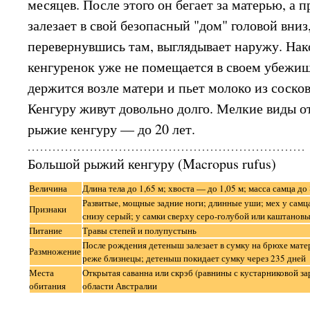
месяцев. После этого он бегает за матерью, а 
залезает в свой безопасный "дом" головой вниз,
перевернувшись там, выглядывает наружу. На
кенгуренок уже не помещается в своем убежищ
держится возле матери и пьет молоко из соско
Кенгуру живут довольно долго. Мелкие виды от
рыжие кенгуру — до 20 лет.
Большой рыжий кенгуру (Macropus rufus)
Величина
Длина тела до 1,65 м; хвоста — до 1,05 м; масса самца до 
Развитые, мощные задние ноги; длинные уши; мех у самц
Признаки
снизу серый; у самки сверху серо-голубой или каштановы
Питание
Травы степей и полупустынь
После рождения детеныш залезает в сумку на брюхе мате
Размножение
реже близнецы; детеныш покидает сумку через 235 дней
Места
Открытая саванна или скрэб (равнины с кустарниковой з
обитания
области Австралии