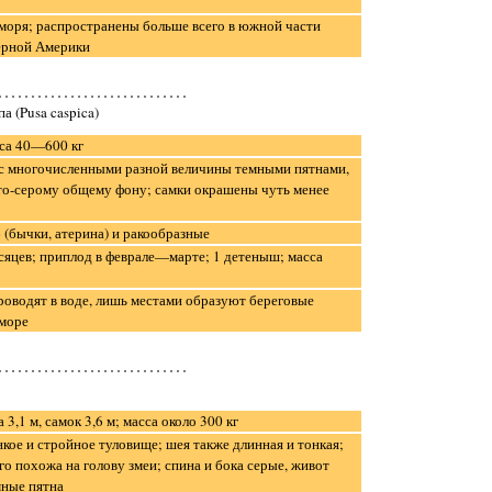
моря; распространены больше всего в южной части
ерной Америки
а (Pusa caspica)
сса 40—600 кг
 с многочисленными разной величины темными пятнами,
то-серому общему фону; самки окрашены чуть менее
(бычки, атерина) и ракообразные
сяцев; приплод в феврале—марте; 1 детеныш; масса
оводят в воде, лишь местами образуют береговые
 море
3,1 м, самок 3,6 м; масса около 300 кг
кое и стройное туловище; шея также длинная и тонкая;
о похожа на голову змеи; спина и бока серые, живот
мные пятна