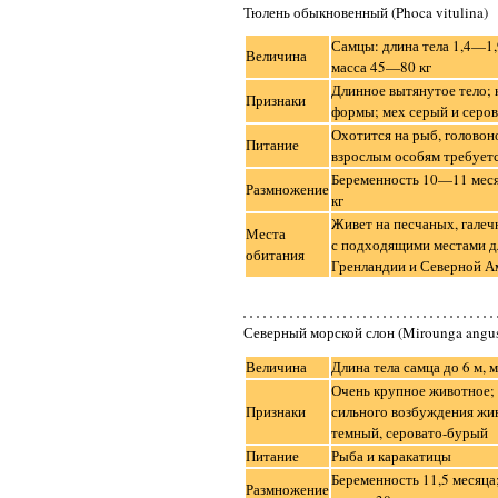
Тюлень обыкновенный (Phoca vitulina)
Самцы: длина тела 1,4—1,9
Величина
масса 45—80 кг
Длинное вытянутое тело; к
Признаки
формы; мех серый и серо
Охотится на рыб, головон
Питание
взрослым особям требуется
Беременность 10—11 месяц
Размножение
кг
Живет на песчаных, галечн
Места
с подходящими местами д
обитания
Гренландии и Северной А
Северный морской слон (Mirounga angust
Величина
Длина тела самца до 6 м, 
Очень крупное животное; 
Признаки
сильного возбуждения жив
темный, серовато-бурый
Питание
Рыба и каракатицы
Беременность 11,5 месяца
Размножение