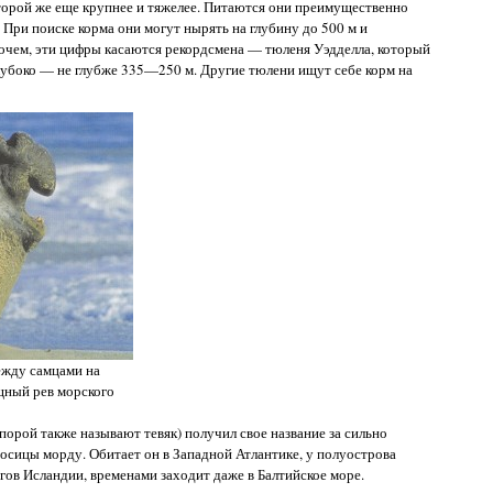
 Второй же еще крупнее и тяжелее. Питаются они преимущественно
 При поиске корма они могут нырять на глубину до 500 м и
рочем, эти цифры касаются рекордсмена — тюленя Уэдделла, который
глубоко — не глубже 335—250 м. Другие тюлени ищут себе корм на
ежду самцами на
щный рев морского
порой также называют тевяк) получил свое название за сильно
носицы морду. Обитает он в Западной Атлантике, у полуострова
гов Исландии, временами заходит даже в Балтийское море.