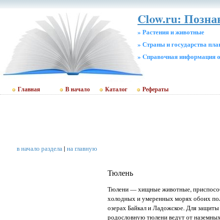
Clow.ru: Позн
» Растения и животные
» Страны и государства пл
» Cправочная информация о
Главная
В начало
Каталог
Рефераты
в начало раздела
|
на главную
Тюлень
Тюлени — хищные животные, приспособл
холодных и умеренных морях обоих пол
озерах Байкал и Ладожское. Для защиты
родословную тюлени ведут от наземных