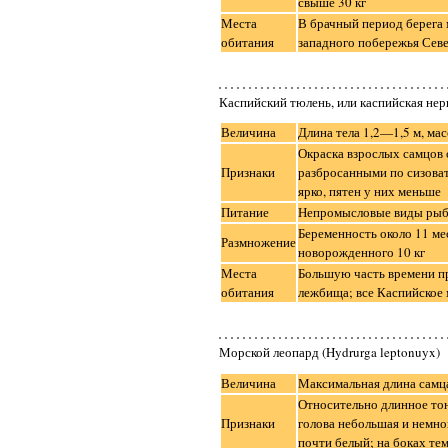
свыше 30 кг
Места
В брачный период берега 
обитания
западного побережья Сев
Каспийский тюлень, или каспийская нерп
Величина
Длина тела 1,2—1,5 м, ма
Окраска взрослых самцов
Признаки
разбросанными по сизова
ярко, пятен у них меньше
Питание
Непромысловые виды рыб 
Беременность около 11 ме
Размножение
новорожденного 10 кг
Места
Большую часть времени пр
обитания
лежбища; все Каспийское
Морской леопард (Hydrurga leptonuyx)
Величина
Максимальная длина самца 
Относительно длинное тон
Признаки
голова небольшая и немног
почти белый; на боках те