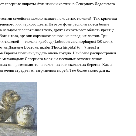
ляет северные широты Атлантики и частично Северного Ледовитого
телями семейства можно назвать полосатых тюленей. Так, крылатка
оричневого или черного цвета. На этом фоне располагаются белые
кольцом перепоясывает тело, другая охватывает область крестца,
а боках тела, где они окружают основание передних ластов. Три
 тюленей — тюлень-крабоед (Lobodon carcinophagus) (50 млн.),
ют на Дальнем Востоке, акиба (Phoca hispida) (6—7 млн.) и
егов Европы тюленей увидеть очень трудно. Наиболее распространен
а мелководьях Северного моря, на песчаных отмелях лежат
анах они размещаются на галечных или скалистых берегах. Как и
ь очень страдает от загрязнения морей. Тем более важно для их