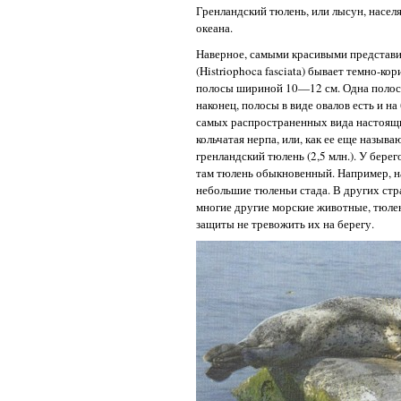
Гренландский тюлень, или лысун, насе
океана.
Наверное, самыми красивыми представи
(Histriophoca fasciata) бывает темно-к
полосы шириной 10—12 см. Одна полоса 
наконец, полосы в виде овалов есть и н
самых распространенных вида настоящих
кольчатая нерпа, или, как ее еще называ
гренландский тюлень (2,5 млн.). У бер
там тюлень обыкновенный. Например, н
небольшие тюленьи стада. В других стр
многие другие морские животные, тюлен
защиты не тревожить их на берегу.