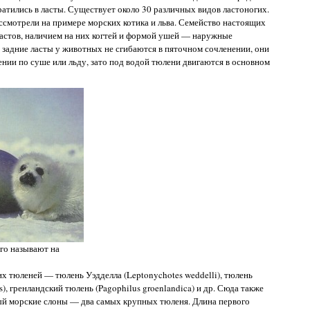
вратились в ласты. Существует около 30 различных видов ластоногих.
смотрели на примере морских котика и льва. Семейство настоящих
ластов, наличием на них когтей и формой ушей — наружные
 задние ласты у животных не сгибаются в пяточном сочленении, они
нии по суше или льду, зато под водой тюлени двигаются в основном
его называют на
х тюленей — тюлень Уэдделла (Leptonychotes weddelli), тюлень
), гренландский тюлень (Pagophilus groenlandica) и др. Сюда также
ный морские слоны — два самых крупных тюленя. Длина первого