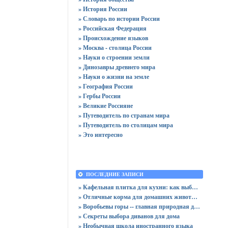
» История России
» Словарь по истории России
» Российская Федерация
» Происхождение языков
» Москва - столица России
» Науки о строении земли
» Динозавры древнего мира
» Науки о жизни на земле
» География России
» Гербы России
» Великие Россияне
» Путеводитель по странам мира
» Путеводитель по столицам мира
» Это интересно
ПОСЛЕДНИЕ ЗАПИСИ
» Кафельная плитка для кухни: как выбрать практичную отделку
» Отличные корма для домашних животных
» Воробьевы горы -- главная природная достопримечательность Москвы
» Секреты выбора диванов для дома
» Необычная школа иностранного языка