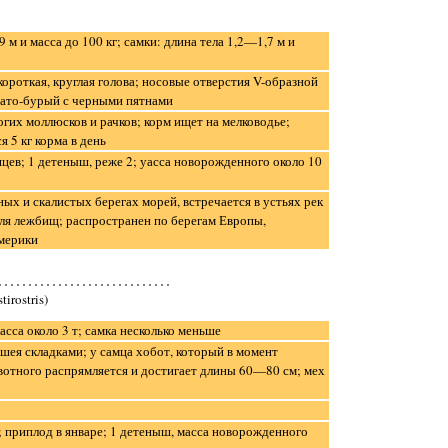
 м и масса до 100 кг; самки: длина тела 1,2—1,7 м и
ороткая, круглая голова; носовые отверстия V-образной
вато-бурый с черными пятнами
огих моллюсков и рачков; корм ищет на мелководье;
 5 кг корма в день
ев; 1 детеныш, реже 2; уасса новорожденного около 10
ых и скалистых берегах морей, встречается в устьях рек
ля лежбищ; распространен по берегам Европы,
мерики
irostris)
масса около 3 т; самка несколько меньше
шея складками; у самца хобот, который в момент
отного распрямляется и достигает длины 60—80 см; мех
; приплод в январе; 1 детеныш, масса новорожденного