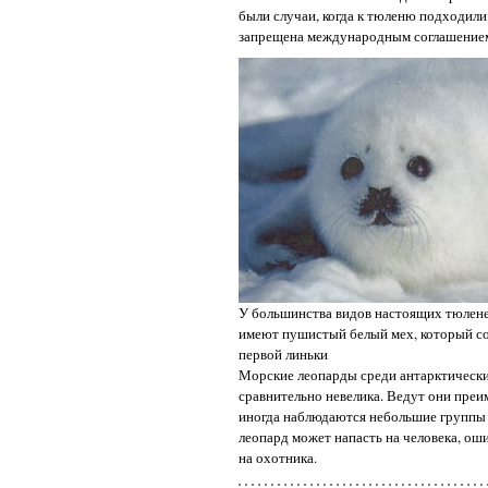
были случаи, когда к тюленю подходили
запрещена международным соглашение
У большинства видов настоящих тюлен
имеют пушистый белый мех, который со
первой линьки
Морские леопарды среди антарктически
сравнительно невелика. Ведут они пре
иногда наблюдаются небольшие группы 
леопард может напасть на человека, оши
на охотника.