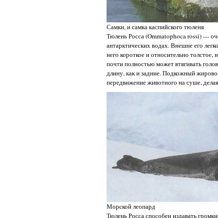
Самки, и самка каспийского тюленя
Тюлень Росса (Ommatophoca rossi) — о
антарктических водах. Внешне его легк
него короткое и относительно толстое, н
почти полностью может втягивать голов
длину, как и задние. Подкожный жирово
передвижение животного на суше, дела
Морской леопард
Тюлень Росса способен издавать громки