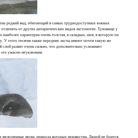
чень редкий вид, обитающий в самых труднодоступных южных
о отличить от других антарктических видов ластоногих. Туловище у
о наиболее характерна очень толстая, в складках, шея, в которую он
у. У этого тюленя также передние ласты имеют почти такую же
й слой развит очень сильно, что дополнительно усложняет
я его ужасно неуклюжим.
е мелодичные звуки, природа которых неизвестна. Людей не боится,