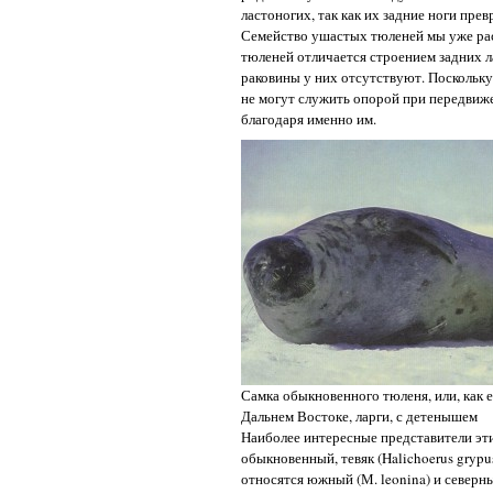
ластоногих, так как их задние ноги пре
Семейство ушастых тюленей мы уже рас
тюленей отличается строением задних 
раковины у них отсутствуют. Поскольку
не могут служить опорой при передвиже
благодаря именно им.
Самка обыкновенного тюленя, или, как 
Дальнем Востоке, ларги, с детенышем
Наиболее интересные представители эти
обыкновенный, тевяк (Halichoerus grypus
относятся южный (М. leonina) и север