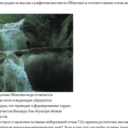
е на редкость высока сульфатная жесткость (Мексика) и соответственно очень 
доемах Мексики вода отличается
за этого в водопадах образуется
док, что приводит к формированию террас.
участок Каскада-Эль-Агуасеро вблизи
утла.
твует о щелочности (выше нейтральной точки 7,0), причем достаточно высоко
любителя центральноамериканских рыб? Дело в том, что эти рыбы должны лучш