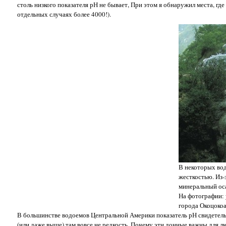
столь низкого показателя рН не бывает, При этом я обнаружил места, гд
отдельных случаях более 4000!).
В некоторых во
жесткостью. Из-
минеральный оса
На фотографии: 
города Окоцокоа
В большинстве водоемов Центральной Америки показатель рН свидетельс
(или даже выше) там вовсе не редкость, Почему эти донные важны для 