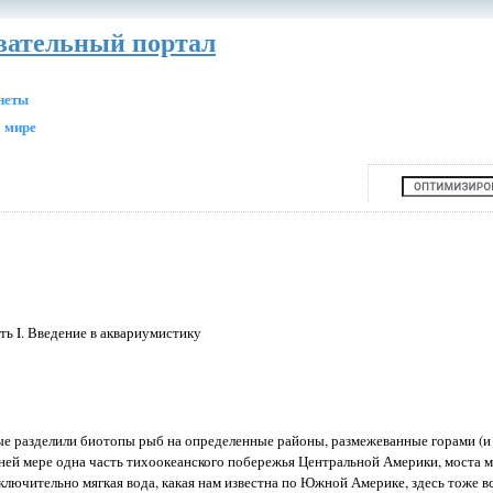
авательный портал
анеты
 мире
ть I. Введение в аквариумистику
ые разделили биотопы рыб на определенные районы, размежеванные горами (и
йней мере одна часть тихоокеанского побережья Центральной Америки, моста 
сключительно мягкая вода, какая нам известна по Южной Америке, здесь тоже вс