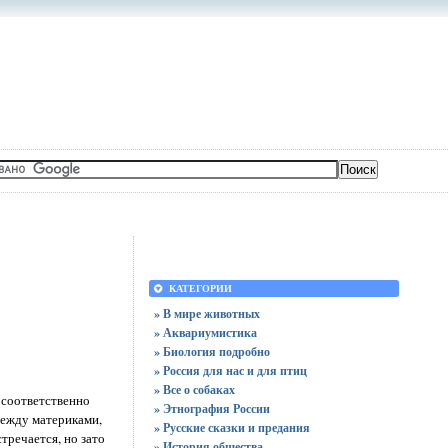
КАТЕГОРИИ
» В мире животных
» Аквариумистика
» Биология подробно
» Россия для нас и для птиц
» Все о собаках
 соответственно
» Этнография России
между материками,
» Русские сказки и предания
тречается, но зато
» История общества