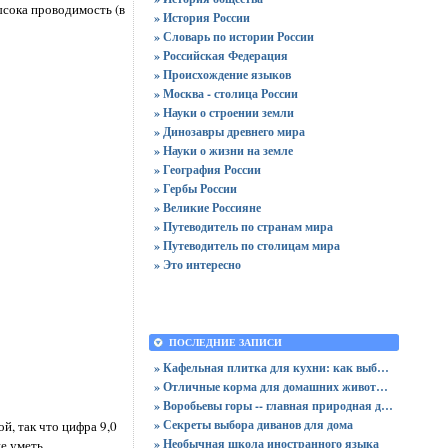
высока проводимость (в
» История России
» Словарь по истории России
» Российская Федерация
» Происхождение языков
» Москва - столица России
» Науки о строении земли
» Динозавры древнего мира
» Науки о жизни на земле
» География России
» Гербы России
» Великие Россияне
» Путеводитель по странам мира
» Путеводитель по столицам мира
» Это интересно
ПОСЛЕДНИЕ ЗАПИСИ
» Кафельная плитка для кухни: как выбрать практичную отделку
» Отличные корма для домашних животных
» Воробьевы горы -- главная природная достопримечательность Москвы
» Секреты выбора диванов для дома
й, так что цифра 9,0
» Необычная школа иностранного языка
е уметь