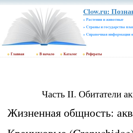
Clow.ru: Позн
» Растения и животные
» Страны и государства пл
» Cправочная информация о
Главная
В начало
Каталог
Рефераты
Часть II. Обитатели а
Жизненная общность: ак
Кренуховые (Crenuchidoe