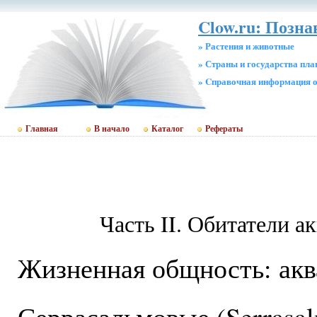
Clow.ru: Позн
» Растения и животные
» Страны и государства пл
» Cправочная информация о
Главная
В начало
Каталог
Рефераты
Часть II. Обитатели а
Жизненная общность: ак
Серрасальмовые (Serrasal