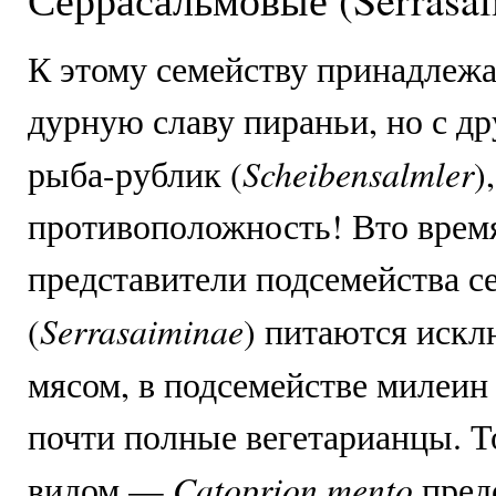
К
этому семейству принадлеж
дурную славу пираньи, но с д
Scheibensalmler
рыба-рублик (
)
противоположность! Вто врем
представители подсемейства с
Serrasaiminae
(
) питаются иск
мясом, в подсемействе милеин 
почти полные вегетарианцы. Т
Catoprion mento
видом —
предс