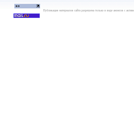
Публикация материалов сайта разрешена только в виде анонсов с актив