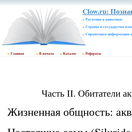
Clow.ru: Позн
» Растения и животные
» Страны и государства пл
» Cправочная информация о
Главная
В начало
Каталог
Рефераты
Часть II. Обитатели а
Жизненная общность: ак
Настоящие сомы (Silurida