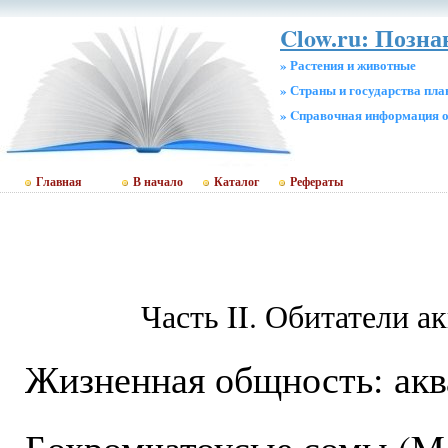
Clow.ru: Позн
» Растения и животные
» Страны и государства пл
» Cправочная информация о
Главная
В начало
Каталог
Рефераты
Часть II. Обитатели а
Жизненная общность: ак
Бохромчатоусые сомы (M