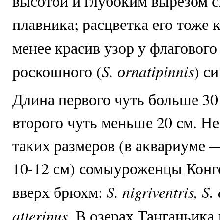
высотой и глубоким вырезом с
плавника; расцветка его тоже 
менее красив узор у флагового 
S. оrnatipinnis
роскошного (
) с
Длина первого чуть больше 30
второго чуть меньше 20 см. Н
таких размеров (в аквариуме 
10-12 см) сомыуроженцы Конг
S. nigriventris, S.
вверх брюхм:
atterinus
. В озерах Танганьика