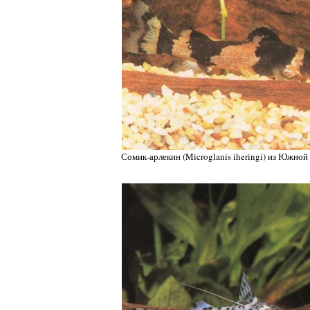
Сомик-арлекин (Microglanis iheringi) из Южно