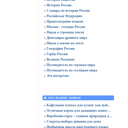
» История России
» Словарь по истории России
» Российская Федерация
» Происхождение языков
» Москва - столица России
» Науки о строении земли
» Динозавры древнего мира
» Науки о жизни на земле
» География России
» Гербы России
» Великие Россияне
» Путеводитель по странам мира
» Путеводитель по столицам мира
» Это интересно
ПОСЛЕДНИЕ ЗАПИСИ
» Кафельная плитка для кухни: как выбрать практичную отделку
» Отличные корма для домашних животных
» Воробьевы горы -- главная природная достопримечательность Москвы
» Секреты выбора диванов для дома
» Необычная школа иностранного языка