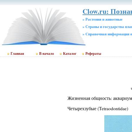
Clow.ru: Позн
» Растения и животные
» Страны и государства пл
» Cправочная информация о
Главная
В начало
Каталог
Рефераты
Жизненная общность: аквариу
Четырехзубые (Tetraodontidae)