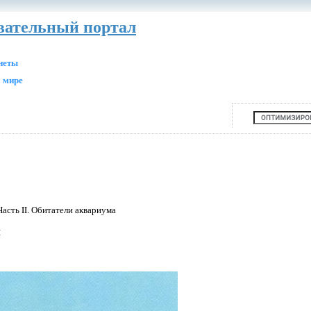
авательный портал
анеты
 мире
Часть II. Обитатели аквариума
м