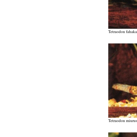
Tetraodon fahaka
Tetraodon miuru