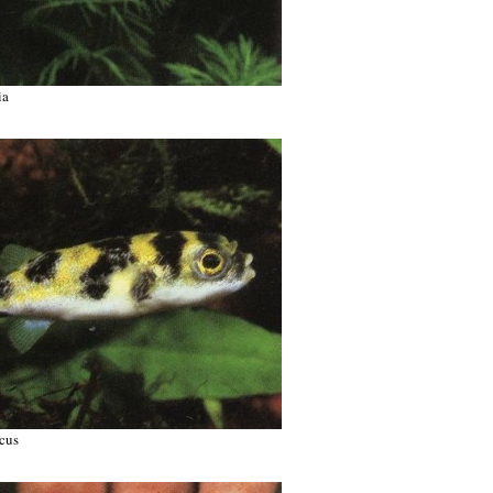
ia
cus