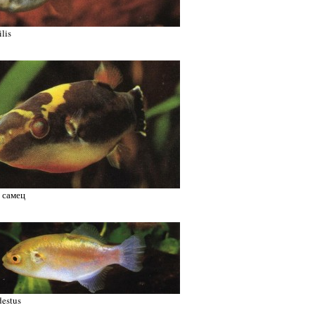
ilis
, самец
estus