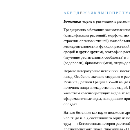
А
Б
В
Г
Д
Е
Ж
З
И
К
Л
М
Н
О
П
Р
С
Т
У
Ботаника -
наука о растениях и растит
Традиционно в ботанике как комплексн
(классификация растений), морфологию 
строение органов и тканей), палеобота
жизнедеятельности и функции растений
средой и друг с другом), географию ра
(изучение растительных сообществ) и т
(водоросли), бриологии (мхи), птери-дол
Первые литературные источники, посвя
назад. Особенно активно сведения о ра
Рима и в Древней Греции в V—III вв. до
источник пищи и лекарственное сырьё.
качествам красивоцветущих видов, кот
эфиромасличные виды, находившие прим
обрядах.
Начало ботанике как науке положили д
286 гг. до н. э.), составившего одну из
труд — «Естественная история растений»
древнегреческого врача Диоскорида «О 