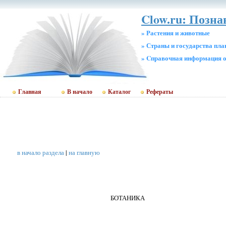
Clow.ru: Позн
» Растения и животные
» Страны и государства пл
» Cправочная информация о
Главная
В начало
Каталог
Рефераты
в начало раздела
|
на главную
БОТАНИКА