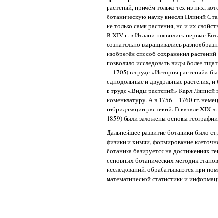
растений, причём только тех из них, ко
ботаническую науку внесли Плиний Ста
не только сами растения, но и их свойст
В XIV в. в Италии появились первые Бо
сознательно выращивались разнообразны
изобретён способ сохранения растений 
позволило исследовать виды более тщат
—1705) в труде «История растений» бы
однодольные и двудольные растения, и б
в труде «Виды растений» Карл Линней 
номенклатуру. А в 1756—1760 гг. неме
гибридизации растений. В начале XIX в
1859) были заложены основы географии
Дальнейшее развитие ботаники было стр
физики и химии, формирование клеточно
ботаника базируется на достижениях ге
основных ботанических методик станов
исследований, обрабатываются при по
математической статистики и информац