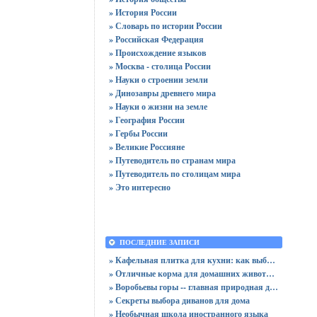
» История России
» Словарь по истории России
» Российская Федерация
» Происхождение языков
» Москва - столица России
» Науки о строении земли
» Динозавры древнего мира
» Науки о жизни на земле
» География России
» Гербы России
» Великие Россияне
» Путеводитель по странам мира
» Путеводитель по столицам мира
» Это интересно
ПОСЛЕДНИЕ ЗАПИСИ
» Кафельная плитка для кухни: как выбрать практичную отделку
» Отличные корма для домашних животных
» Воробьевы горы -- главная природная достопримечательность Москвы
» Секреты выбора диванов для дома
» Необычная школа иностранного языка