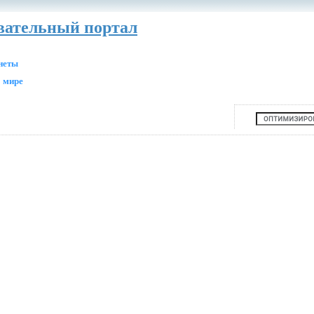
авательный портал
анеты
 мире