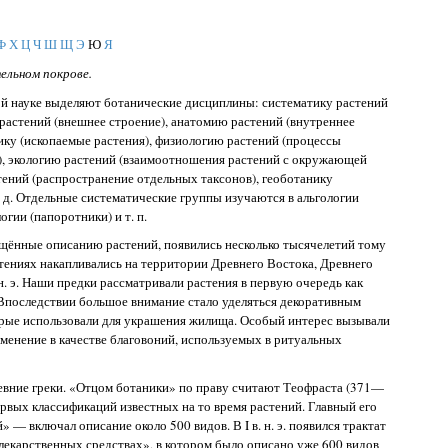
Ф
Х
Ц
Ч
Ш
Щ
Э
Ю
Я
ельном покрове.
ой науке выделяют ботанические дисциплины: систематику растений
растений (внешнее строение), анатомию растений (внутреннее
нику (ископаемые растения), физиологию растений (процессы
), экологию растений (взаимоотношения растений с окружающей
стений (распространение отдельных таксонов), геоботанику
- д. Отдельные систематические группы изучаются в альгологии
огии (папоротники) и т. п.
щённые описанию растений, появились несколько тысячелетий тому
стениях накапливались на территории Древнего Востока, Древнего
 н. э. Наши предки рассматривали растения в первую очередь как
 Впоследствии большое внимание стало уделяться декоративным
орые использовали для украшения жилища. Особый интерес вызывали
енение в качестве благовоний, используемых в ритуальных
ревние греки. «Отцом ботаники» по праву считают Теофраста (371—
 первых классификаций известных на то время растений. Главный его
 — включал описание около 500 видов. В I в. н. э. появился трактат
лекарственных средствах», в котором было описано уже 600 видов