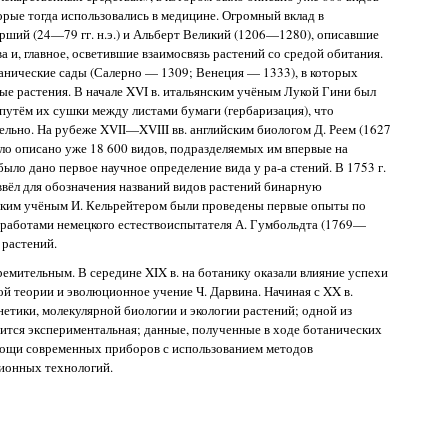
торые тогда использовались в медицине. Огромный вклад в
рший (24—79 гг. н.э.) и Альберт Великий (1206—1280), описавшие
ва и, главное, осветившие взаимосвязь растений со средой обитания.
танические сады (Салерно — 1309; Венеция — 1333), в которых
е растения. В начале XVI в. итальянским учёным Лукой Гини был
путём их сушки между листами бумаги (гербаризация), что
ельно. На рубеже XVII—XVIII вв. английским биологом Д. Реем (1627
ло описано уже 18 600 видов, подразделяемых им впервые на
ыло дано первое научное определение вида у ра-а стений. В 1753 г.
ввёл для обозначения названий видов растений бинарную
цким учёным И. Кельрейтером были проведены первые опыты по
. работами немецкого естествоиспытателя А. Гумбольдта (1769—
 растений.
емительным. В середине XIX в. на ботанику оказали влияние успехи
й теории и эволюционное учение Ч. Дарвина. Начиная с XX в.
нетики, молекулярной биологии и экологии растений; одной из
ится экспериментальная; данные, полученные в ходе ботанических
мощи современных приборов с использованием методов
ионных технологий.