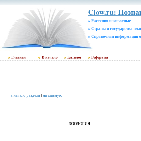
Clow.ru: Позн
» Растения и животные
» Страны и государства пл
» Cправочная информация о
Главная
В начало
Каталог
Рефераты
в начало раздела
|
на главную
ЗООЛОГИЯ