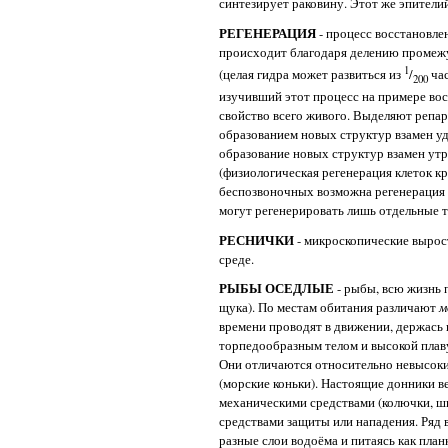
синтезирует раковину. Этот же эпител
РЕГЕНЕРАЦИЯ
- процесс восстановле
происходит благодаря делению промеж
1
(целая гидра может развиться из
/
час
200
изучивший этот процесс на примере восс
свойство всего живого. Выделяют репар
образованием новых структур взамен у
образование новых структур взамен ут
(физиологическая регенерация клеток кро
беспозвоночных возможна регенерация ц
могут регенерировать лишь отдельные т
РЕСНИЧКИ
- микроскопические выро
среде.
РЫБЫ ОСЕДЛЫЕ
- рыбы, всю жизнь
щука). По местам обитания различают
м
времени проводят в движении, держась 
торпедообразным телом и высокой плав
Они отличаются относительно невысоки
(морские коньки). Настоящие донники 
механическими средствами (колючки, ши
средствами защиты или нападения. Ряд 
разные слои водоёма и питаясь как план