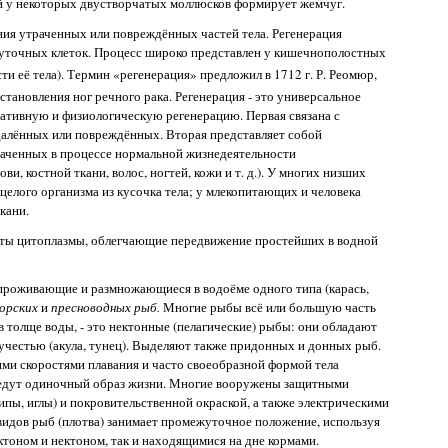
ий у некоторых двустворчатых моллюсков формирует жемчуг.
ния утраченных или повреждённых частей тела. Регенерация
уточных клеток. Процесс широко представлен у кишечнополостных
ти её тела). Термин «регенерация» предложил в 1712 г. Р. Реомюр,
тановления ног речного рака. Регенерация - это универсальное
ативную и физиологическую регенерацию. Первая связана с
далённых или повреждённых. Вторая представляет собой
раченных в процессе нормальной жизнедеятельности
ви, костной ткани, волос, ногтей, кожи и т. д.). У многих низших
елого организма из кусочка тела; у млекопитающих и человека
кани.
сты цитоплазмы, облегчающие передвижение простейших в водной
 проживающие и размножающиеся в водоёме одного типа (карась,
орских
и
пресноводных рыб.
Многие рыбы всё или большую часть
в толще воды, - это нектонные (пелагические) рыбы: они обладают
учестью (акула, тунец). Выделяют также придонных и донных рыб.
ми скоростями плавания и часто своеобразной формой тела
ведут одиночный образ жизни. Многие вооружены защитными
пы, иглы) и покровительственной окраской, а также электрическими
видов рыб (плотва) занимает промежуточное положение, используя
ктоном и нектоном, так и находящимися на дне кормами.