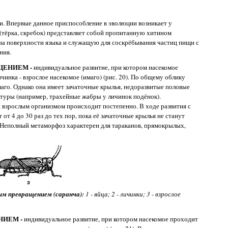
щи. Впервые данное приспособление в эволюции возникает у
(тёрка, скребок) представляет собой пропитанную хитином
 на поверхности языка и служащую для соскрёбывания частиц пищи с
ния.
ЩЕНИЕМ -
индивидуальное развитие, при котором насекомое
чинка - взрослое насекомое (имаго) (рис. 20). По общему облику
маго. Однако она имеет зачаточные крылья, недоразвитые половые
ктуры (например, трахейные жабры у личинок подёнок).
 взрослым организмом происходит постепенно. В ходе развития с
т 4 до 30 раз до тех пор, пока её зачаточные крылья не станут
. Неполный метаморфоз характерен для тараканов, прямокрылых,
ым превращением (саранча):
1 - яйца; 2 - личинки; 3 - взрослое
НИЕМ -
индивидуальное развитие, при котором насекомое проходит