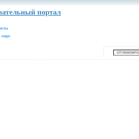
авательный портал
анеты
 мире