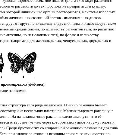
 куколка -взрослое насекомое (имаго) (рис. 21). В ходе развития с
олько раз линять до тех пор, пока не превратится в куколку.
время которой личиночные органы растворяются, а система взрослых
собых личиночных скоплений клеток - имагинальных дисков.
тся друг от друга по внешнему виду; а личинка и имаго могут также
имаемым средам жизни, по количеству сегментов тела, по развитию
кие антенны, но нет сложных глаз), по форме и количеству
терен, например, для жесткокрылых, чешуекрылых, двукрылых и
 превращением (бабочка):
рослое насекомое
тная структура тела ряда моллюсков. Обычно раковина бывает
 состоящей из нескольких пластинок. Мантия выделяет раковину, в
ьно. На начальном конце раковина слепо замкнута - это её
еется отверстие -
устье,
через которое выступают наружу голова и
ов). Среди брюхоногих со спиральной раковиной различают два типа
Если при взгляде со стороны вершины спираль закручивается по