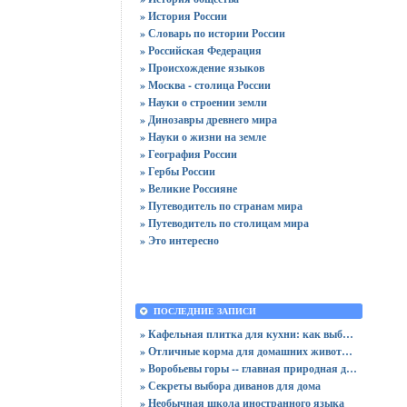
» История России
» Словарь по истории России
» Российская Федерация
» Происхождение языков
» Москва - столица России
» Науки о строении земли
» Динозавры древнего мира
» Науки о жизни на земле
» География России
» Гербы России
» Великие Россияне
» Путеводитель по странам мира
» Путеводитель по столицам мира
» Это интересно
ПОСЛЕДНИЕ ЗАПИСИ
» Кафельная плитка для кухни: как выбрать практичную отделку
» Отличные корма для домашних животных
» Воробьевы горы -- главная природная достопримечательность Москвы
» Секреты выбора диванов для дома
» Необычная школа иностранного языка