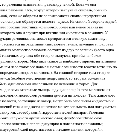
 то раковина называется правозакрученной. Если же она
енная раковина. Ось, вокруг которой закручена спираль, обычно
нкой;
если же обороты не соприкасаются своими внутренними
 оси спирали образуется полость -
пупок.
На спинной стороне задней
или роговая пластинка -
крышечка,
более или менее равная по
которого она и служит при втягивании животного в раковину. У
укция раковины, она может превратиться в тонкую пластинку,
 распасться на отдельные известковые тельца, лежащие в покровах
орчатых моллюсков раковина состоит из двух половинок (часто одна
В типичных случаях обе створки выпуклы, причём наиболее
кушками створок. Макушки являются наиболее старыми, начальными
менем нарастают всё новые и новые слои извести (соответственно по
пределить возраст моллюска). На спинной стороне тела створки
ентом
(особым эластичным веществом); во-вторых,
замком из
быть одинаковыми или разными по величине и форме. Для
ли две замыкательные мышцы, идущие поперёк тела моллюска от
оловоногих моллюсков раковина делится на полости. Тело животного
е полости, состоящие из камер, могут быть заполнены жидкостью и
ошений газа и жидкости животное может всплывать или погружаться
ковину как своеобразный гидростатический аппарат. Раковина
онкого наружного
органического слоя; фарфоровидного слоя,
к, расположенных перпендикулярно к поверхности раковины;
амутровый слой подстилается эпителием мантии, который и