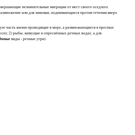
овершающие незначительные миграции от мест своего оседлого
 размножение или для зимовки, поднимающиеся против течения вверх
шую часть жизни проводящие в море, а размножающиеся в пресных
оси); 2) рыбы, живущие в опреснённых речных водах, а для
рдмные
виды - речные угри).