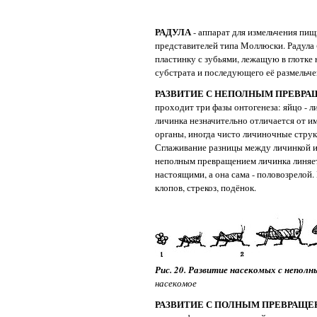
РАДУЛА
- аппарат для измельчения пи
представителей типа Моллюски. Радула 
пластинку с зубьями, лежащую в глотке
субстрата и последующего её размельче
РАЗВИТИЕ С НЕПОЛНЫМ ПРЕВРА
проходит три фазы онтогенеза: яйцо - ли
личинка незначительно отличается от и
органы, иногда чисто личиночные стру
Сглаживание разницы между личинкой и
неполным превращением личинка линяет о
настоящими, а она сама - половозрелой
клопов, стрекоз, подёнок.
Рис. 20. Развитие насекомых с неполн
насекомое
РАЗВИТИЕ С ПОЛНЫМ ПРЕВРАЩЕ