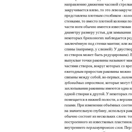
направлению движения часовой стрелки,
закручивается влево, то это левозакруч
представлена плотным столбиком -
коло
стенками, то вместо плотной колонки по
части ноги обычно имеется известковая 
диаметру размеру устья, для замыкания 
некоторых брюхоногих наблюдается ред
заключённую под стенки мантии; или же
спины (например, у слизней). У двуств
из створок может быть редуцирована). 
выпуклые точки раковины называют ма
частями створок, вокруг которых со вре
ежегодным приростам раковины можно о
связаны между собой, во-первых,
лигам
зубовидных отростков,
которые могут 
захлопывания раковины имеются одна и
одной створки к другой. У некоторых г
помещается в нижней полости, а верхни
газами. При изменении объёмных соотн
на значительную глубину, используя ра
обычно состоит из нескольких слоев: т
построенного из известковых пластино
внутреннего
перламутрового слоя.
Перл