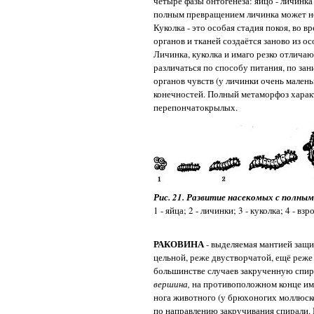
четыре фазы онтогенеза: яйцо - личинка -
полным превращением личинка может неск
Куколка - это особая стадия покоя, во 
органов и тканей создаётся заново из о
Личинка, куколка и имаго резко отличаю
различаться по способу питания, по зан
органов чувств (у личинки очень малень
конечностей. Полный метаморфоз харак
перепончатокрылых.
Рис. 21. Развитие насекомых с полным
1 - яйца; 2 - личинки; 3 - куколка; 4 - вз
РАКОВИНА
- выделяемая мантией защи
цельной, реже двустворчатой, ещё реже
большинстве случаев закрученную спирал
вершина,
на противоположном конце им
нога животного (у брюхоногих моллюск
по направлению закручивания спирали. 