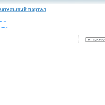
авательный портал
анеты
 мире