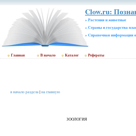
Clow.ru: Позн
» Растения и животные
» Страны и государства пл
» Cправочная информация о
Главная
В начало
Каталог
Рефераты
в начало раздела
|
на главную
ЗООЛОГИЯ