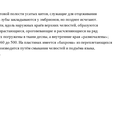
товой полости усатых китов, служащие для отцеживания
 зубы закладываются у эмбрионов, но позднее исчезают.
ти, вдоль наружных краёв верхних челюстей, образуются
азрастающиеся, ороговевающие и расчленяющиеся на ряд
х погружены в ткани десны, а внутренние края «размочалены»;
 160 до 500. На пластинах имеется «бахрома» из переплетающихся
оизводится путём смыкания челюстей и подъёма языка,
.