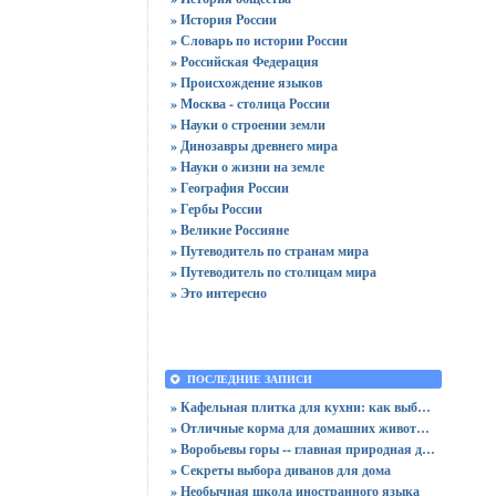
» История России
» Словарь по истории России
» Российская Федерация
» Происхождение языков
» Москва - столица России
» Науки о строении земли
» Динозавры древнего мира
» Науки о жизни на земле
» География России
» Гербы России
» Великие Россияне
» Путеводитель по странам мира
» Путеводитель по столицам мира
» Это интересно
ПОСЛЕДНИЕ ЗАПИСИ
» Кафельная плитка для кухни: как выбрать практичную отделку
» Отличные корма для домашних животных
» Воробьевы горы -- главная природная достопримечательность Москвы
» Секреты выбора диванов для дома
» Необычная школа иностранного языка