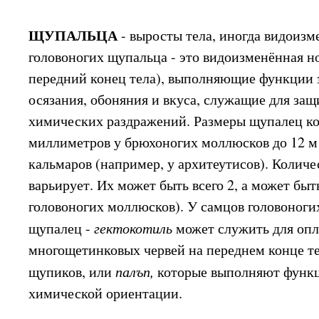
ЩУПАЛЬЦА
- выросты тела, иногда видоизм
головоногих щупальца - это видоизменённая н
передний конец тела), выполняющие функции з
осязания, обоняния и вкуса, служащие для за
химических раздражений. Размеры щупалец ко
миллиметров у брюхоногих моллюсков до 12 м
кальмаров (например, у архитеутисов). Колич
варьирует. Их может быть всего 2, а может быть
головоногих моллюсков). У самцов головоноги
щупалец -
гектокотиль
может служить для опл
многощетинковых червей на переднем конце те
щупиков, или
палъп,
которые выполняют функ
химической ориентации.