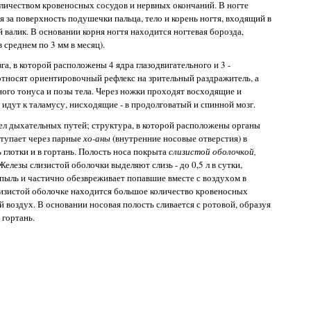
личеством кровеносных сосудов и нервных окончаний. В ногте
за поверхность подушечки пальца, тело и корень ногтя, входящий в
й валик. В основании корня ногтя находится ногтевая борозда,
 среднем по 3 мм в месяц).
га, в которой расположены 4 ядра глазодвигательного и 3 -
относят ориентировочный рефлекс на зрительный раздражитель, а
го тонуса и позы тела. Через ножки проходят восходящие и
дут к таламусу, нисходящие - в продолговатый и спинной мозг.
ел дыхательных путей; структура, в которой расположены органы
ступает через парные
хо-аны
(внутренние носовые отверстия) в
 глотки и в гортань. Полость носа покрыта
слизистой оболочкой,
Железы слизистой оболочки выделяют слизь - до 0,5 л в сутки,
 пыль и частично обезвреживает попавшие вместе с воздухом в
изистой оболочке находится большое количество кровеносных
 воздух. В основании носовая полость сливается с ротовой, образуя
 гортань.