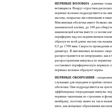
НЕРВНЫЕ ВОЛОКНА
- длинные тонки
ветвящиеся. Вокруг отростков распола
нервные волокна подразделяются на
мя
аксоны, покрытые ми-елиновыми и шва
Миелиновая оболочка имеет белково-ли
шванновской клетки,
до 100 раз обкруч
шванновской клетки вместе со всеми к
периферию над последним витком плаз
образуя по всей длине аксона так назы
0,5 до 1700 мкм. Скорость проведения
диаметру. В миелиновых волокнах скоро
распространяется не непрерывно, как в 
распространения импульса по нервному 
составляют периферическую нервную с
нервных волокон образуют
нервы.
НЕРВНЫЕ ОКОНЧАНИЯ
- специализ
служащие для передачи и приёма сигна
оболочки. Они подразделяются на
чувс
эффёкторные
(передающие импульс не
нервные окончания по строению и фун
мембрану, поэтому иначе их так и назы
иное, как концевые образования аксонов