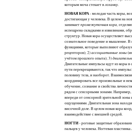
которым моча стекает в
лоханку.
НОВАЯ КОРА
- молодая часть коры, в
достигающая у человека. В целом на но
занимает
промежуточная кора,
отделяю
испещрена складками и извилинами, об
структур. Новая кора осуществляет выс
сознательное поведение и мышление. В к
функциями, которые выполняют образую
рецепторов); 2)
ассоциативные зоны
(и
учётом прошлого опыта); 3)
двигатель
Двигательные импульсы идут из коры в с
пути перекрещиваются, так что импуль
половину тела, и наоборот. Взаимосвяз
координировать все произвольные и не
обучение, сознание и свойства личност
рядом с сенсорными зонами. Например, 
впереди от сенсорной зрительной зоны 
ощущениями. Двигательная зона находит
височной доле. В целом новая кора коор
взаимодействие с внешней средой.
НОГТИ
- роговые защитные образован
пальцев у человека. Ногтевая пластинка