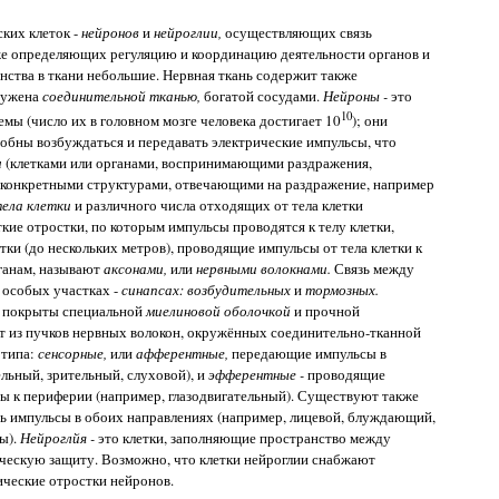
ких клеток -
нейронов
и
нейроглии,
осуществляющих связь
же определяющих регуляцию и координацию деятельности органов и
ства в ткани небольшие. Нервная ткань содержит также
кружена
соединительной тканью,
богатой сосудами.
Нейроны -
это
10
ы (число их в головном мозге человека достигает 10
); они
собны возбуждаться и передавать электрические импульсы, что
и
(клетками или органами, воспринимающими раздражения,
(конкретными структурами, отвечающими на раздражение, например
ела клетки
и различного числа отходящих от тела клетки
кие отростки, по которым импульсы проводятся к телу клетки,
тки (до нескольких метров), проводящие импульсы от тела клетки к
ганам, называют
аксонами,
или
нервными волокнами.
Связь между
 особых участках -
синапсах: возбудительных
и
тормозных.
ь покрыты специальной
миелиновой оболочкой
и прочной
т из пучков нервных волокон, окружённых соединительно-тканной
 типа:
сенсорные,
или
афферентные,
передающие импульсы в
льный, зрительный, слуховой), и
эфферентные -
проводящие
ы к периферии (например, глазодвигательный). Существуют также
ь импульсы в обоих направлениях (например, лицевой, блуждающий,
ы).
Нейроглйя -
это клетки, заполняющие пространство между
ескую защиту. Возможно, что клетки нейроглии снабжают
ческие отростки нейронов.