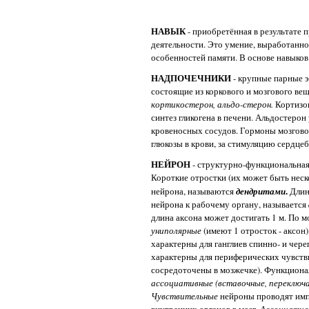
НАВЫК
- приобретённая в результате
деятельности. Это умение, выработанно
особенностей памяти. В основе навыков
НАДПОЧЕЧНИКИ
- крупные парные 
состоящие из коркового и мозгового ве
кортикостерон, альдо-стерон.
Кортизо
синтез гликогена в печени. Альдостерон 
кровеносных сосудов. Гормоны мозгово
глюкозы в крови, за стимуляцию сердце
НЕЙРОН
- структурно-функциональная
Короткие отростки (их может быть неск
.
нейрона, называются
дендритами
Длин
нейрона к рабочему органу, называется
длина аксона может достигать 1 м. По 
униполярные
(имеют 1 отросток - аксон)
характерны для ганглиев спинно- и чер
характерны для периферических чувств
сосредоточены в мозжечке). Функциона
ассоциативные (вставочные, переключ
Чувствительные
нейроны проводят имп
внутренних органов в мозг.
Ассоциати