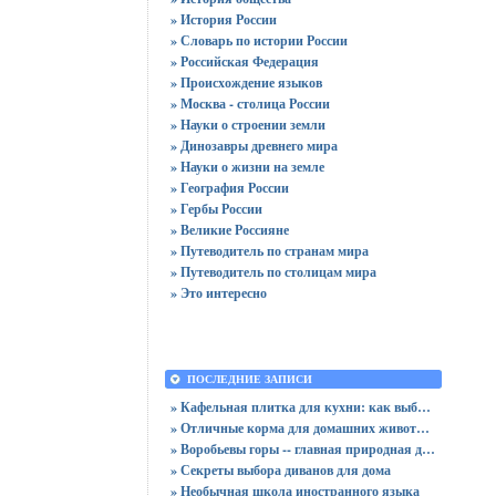
» История России
» Словарь по истории России
» Российская Федерация
» Происхождение языков
» Москва - столица России
» Науки о строении земли
» Динозавры древнего мира
» Науки о жизни на земле
» География России
» Гербы России
» Великие Россияне
» Путеводитель по странам мира
» Путеводитель по столицам мира
» Это интересно
ПОСЛЕДНИЕ ЗАПИСИ
» Кафельная плитка для кухни: как выбрать практичную отделку
» Отличные корма для домашних животных
» Воробьевы горы -- главная природная достопримечательность Москвы
» Секреты выбора диванов для дома
» Необычная школа иностранного языка