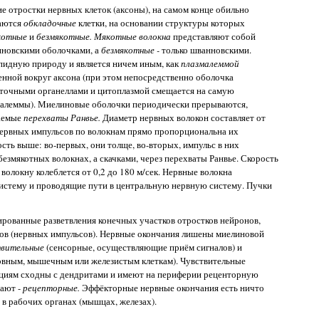
е отростки нервных клеток (аксоны), на самом конце обильно
гаются
обкладочные
клетки, на основании структуры которых
котные
и
безмякотные. Мякотные волокна
представляют собой
нновскими оболочками, а
безмякотные -
только шванновскими.
пидную природу и является ничем иным, как
плазмалеммой
енной вокруг аксона (при этом непосредственно оболочка
леточными органеллами и цитоплазмой смещается на самую
малеммы). Миелиновые оболочки периодически прерываются,
ваемые
перехваты Ранвье.
Диаметр нервных волокон составляет от
 нервных импульсов по волокнам прямо пропорциональна их
сть выше: во-первых, они толще, во-вторых, импульс в них
безмякотных волокнах, а скачками, через перехваты Ранвье. Скорость
волокну колеблется от 0,2 до 180 м/сек. Нервные волокна
истему и проводящие пути в центральную нервную систему. Пучки
ированные разветвления конечных участков отростков нейронов,
лов (нервных импульсов). Нервные окончания лишены миелиновой
твительные
(сенсорные, осуществляющие приём сигналов) и
рвным, мышечным или железистым клеткам). Чувствительные
кциям сходны с дендритами и имеют на периферии реценторную
вают -
рецепторные.
Эффёкторные нервные окончания есть ничто
 в рабочих органах (мышцах, железах).