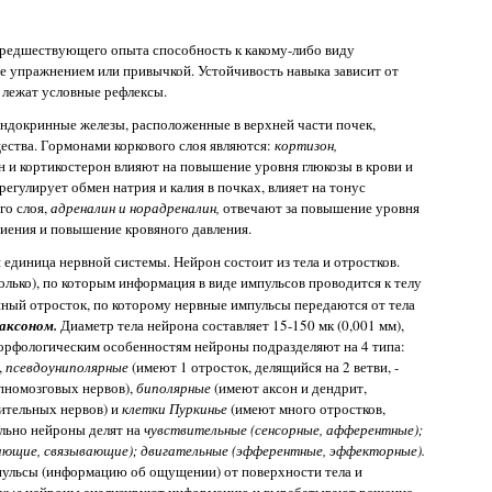
 предшествующего опыта способность к какому-либо виду
е упражнением или привычкой. Устойчивость навыка зависит от
 лежат условные рефлексы.
эндокринные железы, расположенные в верхней части почек,
щества. Гормонами коркового слоя являются:
кортизон,
н и кортикостерон влияют на повышение уровня глюкозы в крови и
регулирует обмен натрия и калия в почках, влияет на тонус
го слоя,
адреналин и норадреналин,
отвечают за повышение уровня
биения и повышение кровяного давления.
 единица нервной системы. Нейрон состоит из тела и отростков.
олько), по которым информация в виде импульсов проводится к телу
ный отросток, по которому нервные импульсы передаются от тела
аксоном.
Диаметр тела нейрона составляет 15-150 мк (0,001 мм),
морфологическим особенностям нейроны подразделяют на 4 типа:
,
псевдоуниполярные
(имеют 1 отросток, делящийся на 2 ветви, -
епномозговых нервов),
биполярные
(имеют аксон и дендрит,
ительных нервов) и
клетки Пуркинье
(имеют много отростков,
льно нейроны делят на
чувствительные (сенсорные, афферентные);
ающие, связывающие); двигательные (эфферентные, эффекторные).
ульсы (информацию об ощущении) от поверхности тела и
вные
нейроны анализируют информацию и вырабатывают решение.