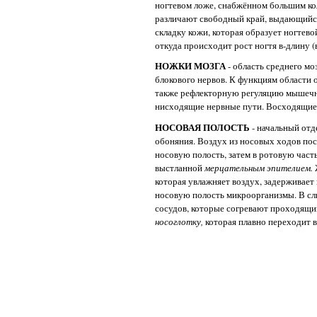
ногтевом ложе, снабжённом большим ко
различают свободный край, выдающийся 
складку кожи, которая образует ногтево
откуда происходит рост ногтя в-длину (в
НОЖКИ МОЗГА
- область среднего моз
блокового нервов. К функциям области 
также рефлекторную регуляцию мышечно
нисходящие нервные пути. Восходящие и
НОСОВАЯ ПОЛОСТЬ
- начальный отд
обоняния. Воздух из носовых ходов по
носовую полость, затем в ротовую часть
выстланной
мерцательным эпителием.
которая увлажняет воздух, задерживает
носовую полость микроорганизмы. В сл
сосудов, которые согревают проходящий
носоглотку,
которая плавно переходит в