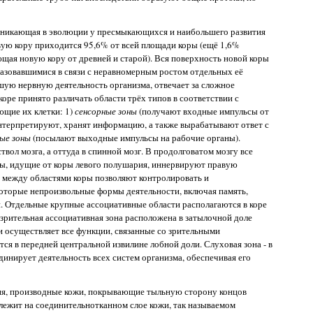
озникающая в эволюции у пресмыкающихся и наибольшего развития
вую кору приходится 95,6% от всей площади коры (ещё 1,6%
щая новую кору от древней и старой). Вся поверхность новой коры
разовавшимися в связи с неравномерным ростом отдельных её
шую нервную деятельность организма, отвечает за сложное
оре принято различать области трёх типов в соответствии с
щие их клетки: 1)
сенсорные зоны
(получают входные импульсы от
нтерпретируют, хранят информацию, а также вырабатывают ответ с
ные зоны
(посылают выходные импульсы на рабочие органы).
твол мозга, а оттуда в спинной мозг. В продолговатом мозгу все
сы, идущие от коры левого полушария, иннервируют правую
и между областями коры позволяют контролировать и
которые непроизвольные формы деятельности, включая память,
и. Отдельные крупные ассоциативные области располагаются в коре
зрительная ассоциативная зона расположена в затылочной доле
и осуществляет все функции, связанные со зрительными
ся в передней центральной извилине лобной доли. Слуховая зона - в
динирует деятельность всех систем организма, обеспечивая его
ия, производные кожи, покрывающие тыльную сторону концов
 лежит на соединительнотканном слое кожи, так называемом