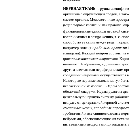
НЕРВНАЯ ТКАНЬ
- группа специфичес
организма с окружающей средой, а так
систем органов. Межклеточные простран
рецепторные клетки
и, как правило, о
функциональные единицы нервной систем
восприимчивы к раздражению, т. е. спо
способствует связи между
рецепторам
например кожей) и
рабочими органами
мышцами). Каждый нейрон состоит из
т
цитоплазматических отростков.
Корот
называют
дендритами,
а длинные отрос
другим клеткам или периферическим ор
соседними нейронами осуществляется в
Некоторые нервные волокна могут быт
неэластичной
мембраной. Нервы
состоя
оболочкой снаружи. Нервы делят на два
центральную нервную систему (обоняте
импульс от центральной нервной систем
смешанные нервы,
способные передават
тройничный и все спинномозговые нерв
нейронами, обеспечивающие им механич
питательными веществами цитоплазмати