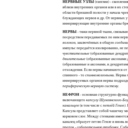
НЕРВНЫЕ УЗЛЫ
(ганглии) - скоплен
вблизи внутренних органов или в их сте
области брюшной полости у начала чрев
блуждающих нервов и др. От нервных у
иннервирующие внутренние органы бр
НЕРВЫ
- тяжи нервной ткани, связыва
посредством передаваемых по ним нервн
волокон,
заключённых в общую
соедини
импульс передаётся изолированно, не п
чувствительные
(образованные дендрит
двигательные
(образованные аксонами 
(образованные и аксонами, и дендритам
отхождения. Если нервы начинаются от 
спинного - то
спинномозговыми.
Нервы 
иннервируемых органов нервы подразд
периферическую нервную систему.
НЕФРОН
- основная структурно-функц
включающего
капсулу Шумлянского-Бо
канальцев
(в том числе с
петлёй Генле).
Капсула представляет собой чашечку м
корковом слое. Между стенками имеется
каналец образует петлю Генле и вновь в
проток -
собирательную трубочку.
Соби