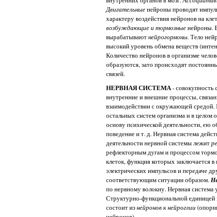
Двигательные
нейроны проводят импуль
характеру воздействия нейронов на кле
возбуждающие и тормозные
нейроны. 
вырабатывают
нейрогормоны.
Тело нейр
высокий уровень обмена веществ (интен
Количество нейронов в организме челов
образуются, зато происходят постоянн
связей.
НЕРВНАЯ СИСТЕМА
- совокупность
внутренние и внешние процессы, связа
взаимодействии с окружающей средой. 
остальных систем организма и в целом о
основу психической деятельности, ею о
поведение и т. д. Нервная система дейс
деятельности нервной системы лежит
р
рефлекторным дугам и процессом торм
клеток, функция которых заключается в
электрических импульсов и передаче др
соответствующим ситуации образом.
Н
по нервному волокну. Нервная система 
Структурно-функциональной единицей н
состоит из
нейронов к нейроглии
(опорн
нейронов).