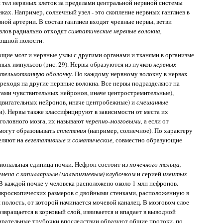
ия тел нервных клеток за пределами центральной нервной системы
нках. Например, солнечный узел - это скопление нервных ганглиев в
ной артерии. В состав ганглиев входят чревные нервы, ветви
злов радиально отходят
симпатические нервные волокна,
юшной полости.
ющие мозг и нервные узлы с другими органами и тканями в организме
ых импульсов (рис. 29). Нервы образуются из пучков
нервных
тельнотканную оболочку.
По каждому нервному волокну в нервах
ереходя на другие нервные волокна. Все нервы подразделяют на
ами чувствительных нейронов, иначе центростремительные),
двигательных нейронов, иначе центробежные) и
смешанные
и). Нервы также классифицируют в зависимости от места их
головного мозга, их называют
черепно-мозговыми,
а если от
могут образовывать
сплетения
(например, солнечное). По характеру
еляют на
вегетативные
и
соматические,
совместно образующие
иональная единица почки. Нефрон состоит из
почечного тельца,
умена с капиллярным (малъпигиевым) клубочком
и серией
извитых
В каждой почке у человека расположено около 1 млн нефронов.
икроскопических размеров с двойными стенками, расположенную в
 полость, от которой начинается мочевой каналец. В мозговом слое
озвращается в корковый слой, извивается и впадает в выводной
рательные трубочки впоследствии образуют общие протоки, по