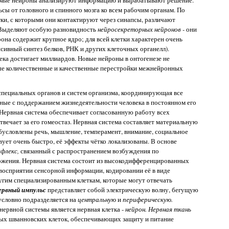
сы от головного и спинного мозга ко всем рабочим органам. По
тки, с которыми они контактируют через синапсы, различают
Выделяют особую разновидность
нейросекреторных нейронов -
они
она содержит крупное ядро; для всей клетки характерен очень
сивный синтез белков, РНК и других клеточных органелл).
ека достигает миллиардов. Новые нейроны в онтогенезе не
ые количественные и качественные перестройки межнейронных
 специальных органов и систем организма, координирующая все
нные с поддержанием жизнедеятельности человека в постоянном его
Нервная система обеспечивает согласованную работу всех
твечает за его гомеостаз. Нервная система составляет материальную
бусловлены речь, мышление, темперамент, внимание, социальное
твует очень быстро, её эффекты чётко локализованы. В основе
ефлекс,
связанный с распространением возбуждения по
ожения. Нервная система состоит из высокодифференцированных
 восприятии сенсорной информации, кодировании её в виде
угим специализированным клеткам, которые могут отвечать
ервный импульс
представляет собой электрическую волну, бегущую
условно подразделяется на
центральную
и
периферическую.
ервной системы является нервная клетка -
нейрон. Нервная ткань
ых шванновских клеток, обеспечивающих защиту и питание