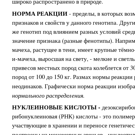
широко распространено в природе.
НОРМА РЕАКЦИИ
- пределы, в которых во
признаков и свойств у данного генотипа. Друг
же генотип под влиянием разных условий сред
значение признака (разные фенотипы). Наприм
мачеха, растущее в тени, имеет крупные тёмно-
и-мачеха, выросшая на свету, - мелкие и светл
привесов местных пород скота колеблется от 30
пород от 100 до 150 кг. Размах нормы реакции
неодинаков. Графически норма реакции изобр
нормального распределения.
НУКЛЕИНОВЫЕ КИСЛОТЫ -
дезоксирибо
рибонуклеиновая (РНК) кислоты - это полиме
участвующие в хранении и переносе генетиче
построены из мономерных звеньев - нуклеоти