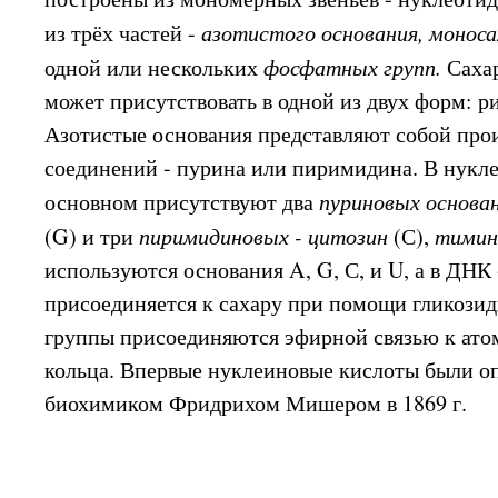
из трёх частей -
азотистого основания, моноса
одной или нескольких
фосфатных групп.
Сахар
может присутствовать в одной из двух форм: р
Азотистые основания представляют собой прои
соединений - пурина или пиримидина. В нукл
основном присутствуют два
пуриновых основан
(G) и три
пиримидиновых - цитозин
(С),
тими
используются основания A, G, С, и U, а в ДНК 
присоединяется к сахару при помощи гликози
группы присоединяются эфирной связью к атом
кольца. Впервые нуклеиновые кислоты были 
биохимиком Фридрихом Мишером в 1869 г.