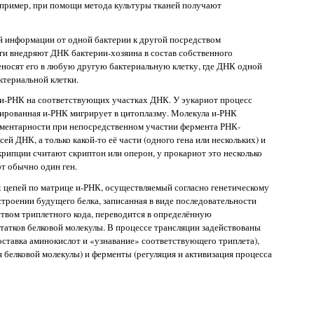
апример, при помощи метода культуры тканей получают
ой информации от одной бактерии к другой посредством
аги внедряют ДНК бактерии-хозяина в состав собственного
реносят его в любую другую бактериальную клетку, где ДНК одной
ктериальной клетки.
л и-РНК на соответствующих участках ДНК. У эукариот процесс
зированная и-РНК мигрирует в цитоплазму. Молекула и-РНК
ментарности при непосредственном участии фермента РНК-
ей ДНК, а только какой-то её части (одного гена или нескольких) и
крипции считают скриптон или оперон, у прокариот это несколько
т обычно один ген.
х цепей по матрице и-РНК, осуществляемый согласно генетическому
строении будущего белка, записанная в виде последовательности
твом триплетного кода, переводится в определённую
татков белковой молекулы. В процессе трансляции задействованы
оставка аминокислот и «узнавание» соответствующего триплета),
 белковой молекулы) и ферменты (регуляция и активизация процесса