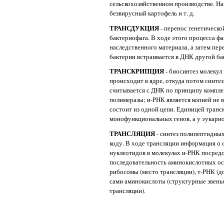
сельскохозяйственном производстве. Н
безвирусный картофель и т. д.
ТРАНСДУКЦИЯ
- перенос генетическ
бактериофага. В ходе этого процесса ф
наследственного материала, а затем пе
бактерии встраивается в ДНК другой ба
ТРАНСКРИПЦИЯ
- биосинтез молеку
происходит в ядре, откуда потом синте
считывается с ДНК по принципу компле
полимеразы; и-РНК является копией не вс
состоит из одной цепи. Единицей транс
монофункциональных генов, а у эукарио
ТРАНСЛЯЦИЯ
- синтез полипептидны
коду. В ходе трансляции информация о 
нуклеотидов в молекулах и-РНК посредс
последовательность аминокислотных ос
рибосомы (место трансляции), т-РНК (д
сами аминокислоты (структурные звенья
трансляции).