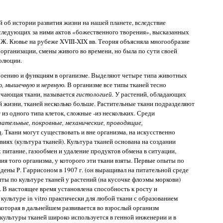
 об истории развития жизни на нашей планете, вследствие
 следующих за ними актов «божественного творения», высказанных
Ж. Кювье на рубеже XVIII-XIX вв. Теория объясняла многообразие
рганизации, смены живого во времени, но была по сути своей
волюции.
троению и функциям в организме. Выделяют четыре типа животных
ую, мышечную
и
нервную.
В организме все типы тканей тесно
зучающая ткани, называется
гистологией.
У растений, обладающих
 жизни, тканей несколько больше. Растительные ткани подразделяют
из одного типа клеток, сложные -из нескольких. Среди
вательные, покровные, механические, проводящие,
 д. Ткани могут существовать и вне организма, на искусственно
иях (культура тканей). Культура тканей основана на создании
питание, газообмен и удаление продуктов обмена в ситуации,
ия того организма, у которого эти ткани взяты. Первые опыты по
дены Р. Гаррисоном в 1907 г. (он выращивал на питательной среде
ты по культуре тканей у растений (на кусочке флоэмы моркови)
. В настоящее время установлена способность к росту и
ультуре in vitro практически для любой ткани с образованием
оторая в дальнейшем развивается во взрослый организм
культуры тканей широко используется в генной инженерии и в