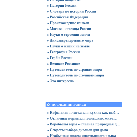
» История России
» Словарь по истории России
» Российская Федерация
» Происхождение языков
» Москва - столица России
» Науки о строении земли
» Динозавры древнего мира
» Науки о жизни на земле
» География России
» Гербы России
» Великие Россияне
» Путеводитель по странам мира
» Путеводитель по столицам мира
» Это интересно
ПОСЛЕДНИЕ ЗАПИСИ
» Кафельная плитка для кухни: как выбрать практичную отделку
» Отличные корма для домашних животных
» Воробьевы горы -- главная природная достопримечательность Москвы
» Секреты выбора диванов для дома
» Необычная школа иностранного языка