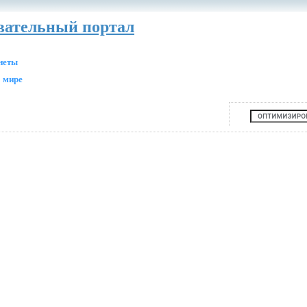
авательный портал
анеты
 мире