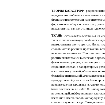
ТЕОРИЯ КАТАСТРОФ
- ряд положений
чередования глобальных катаклизмов и
французским зоологом и палеонтологом 
форм живого, общее повышение уровня о
идеалистична, так как отрицала идею э
ТКАНЬ
- группа клеток, сходных по с
тканей:
эпителиальную, соединительн
взаимосвязаны друг с другом. Наука, и
способностью расти на протяжении всей
на простые и сложные. Простые состоят 
растительных тканей выделяют:
образо
фотосинтезирующие, запасающие
и т.
созданных средах, в лабораторных услов
асептических условий, обеспечивающих 
близкой к оптимальной, для существован
культуре тканей у животных были прове
нервные клетки зародыша лягушки); опы
были поставлены в 1958 г. Ф. Стюардом
последующей дифференциации клеток в к
клеточной массы, подобной зародышу, к
соответствующего вида. Сегодня метод 