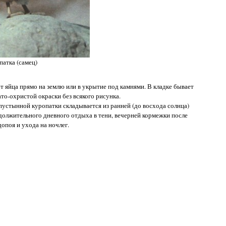
атка (самец)
яйца прямо на землю или в укрытие под камнями. В кладке бывает
то-охристой окраски без всякого рисунка.
устынной куропатки складывается из ранней (до восхода солнца)
должительного дневного отдыха в тени, вечерней кормежки после
опоя и ухода на ночлег.