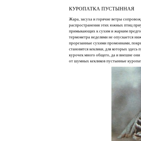
КУРОПАТКА ПУСТЫННАЯ
Жара, засуха и горячие ветры сопровож
распространения этих южных птиц приу
примыкающих к сухим и жарким предгорья
термометра неделями не опускается ни
прорезанные сухими промоинами, покры
становятся кеклики, для которых здесь
курочек много общего, да и внешне они
от шумных кекликов пустынные куропат