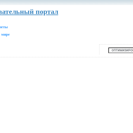
авательный портал
анеты
 мире