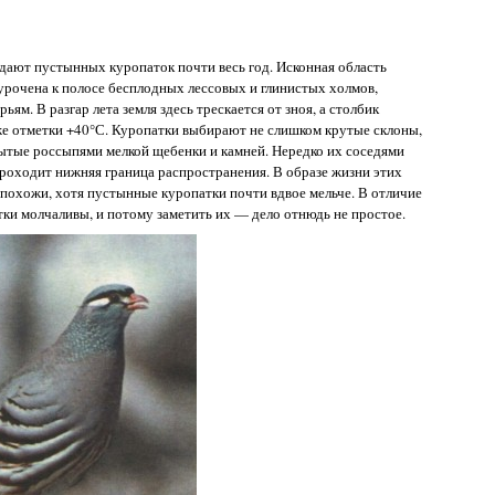
дают пустынных куропаток почти весь год. Исконная область
рочена к полосе бесплодных лессовых и глинистых холмов,
м. В разгар лета земля здесь трескается от зноя, а столбик
же отметки +40°С. Куропатки выбирают не слишком крутые склоны,
тые россыпями мелкой щебенки и камней. Нередко их соседями
 проходит нижняя граница распространения. В образе жизни этих
 похожи, хотя пустынные куропатки почти вдвое мельче. В отличие
ки молчаливы, и потому заметить их — дело отнюдь не простое.