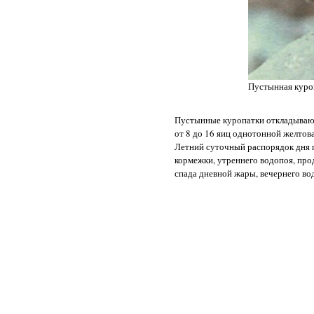
Пустынная куроп
Пустынные куропатки откладывают 
от 8 до 16 яиц однотонной желтова
Летний суточный распорядок дня п
кормежки, утреннего водопоя, про
спада дневной жары, вечернего вод