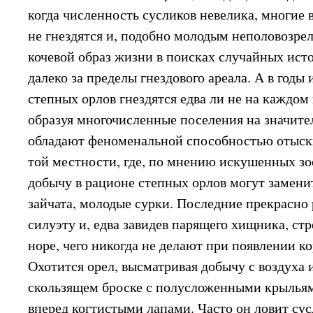
когда численность сусликов невелика, многие
не гнездятся и, подобно молодым неполовозре
кочевой образ жизни в поисках случайных ист
далеко за пределы гнездового ареала. А в год
степных орлов гнездятся едва ли не на каждом
образуя многочисленные поселения на значит
обладают феноменальной способностью отыски
той местности, где, по мнению искушенных зоо
добычу в рационе степных орлов могут замени
зайчата, молодые сурки. Последние прекрасно
силуэту и, едва завидев парящего хищника, ст
норе, чего никогда не делают при появлении к
Охотится орел, высматривая добычу с воздуха 
скользящем броске с полусложенными крылья
вперед когтистыми лапами. Часто он ловит сус