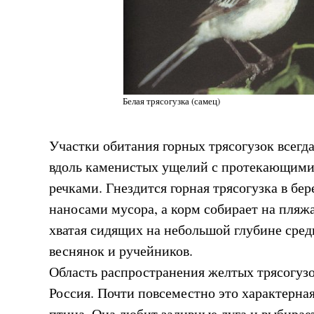
Белая трясогузка (самец)
Участки обитания горных трясогузок всегд
вдоль каменистых ущелий с протекающими
речками. Гнездится горная трясогузка в бер
наносами мусора, а корм собирает на пляжа
хватая сидящих на небольшой глубине сре
веснянок и ручейников.
Область распространения желтых трясогузо
Россия. Почти повсеместно это характерна
птица. Она любит заливные луга и выбирае