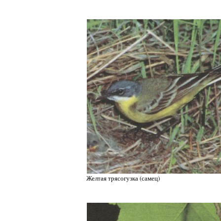
Желтая трясогузка (самец)