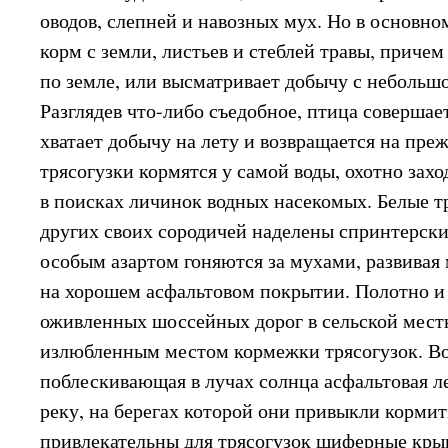
оводов, слепней и навозных мух. Но в основно
корм с земли, листьев и стеблей травы, причем
по земле, или высматривает добычу с небольш
Разглядев что-либо съедобное, птица совершае
хватает добычу на лету и возвращается на пр
трясогузки кормятся у самой воды, охотно захо
в поисках личинок водных насекомых. Белые тр
других своих сородичей наделены спринтерск
особым азартом гоняются за мухами, развивая
на хорошем асфальтовом покрытии. Полотно и
оживленных шоссейных дорог в сельской мест
излюбленным местом кормежки трясогузок. В
поблескивающая в лучах солнца асфальтовая 
реку, на берегах которой они привыкли кормит
привлекательны для трясогузок шиферные кры