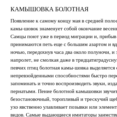
КАМЫШОВКА БОЛОТНАЯ
Появление к самому концу мая в средней поло
камы-шовок знаменует собой окончание весенн
Самцы поют уже в период миграции и, прибыв 
принимаются петь еще с большим азартом и в
ночью, передохнув часа два около полуночи, и
напролет, не смолкая даже в тридцатиградусн
певчих птиц болотная камы-шовка выделяется
непревзойденными способностями быстро пере
запоминать и точно воспроизводить звуки, из
пернатыми. Пение болотной камышовки звучит
безостановочный, торопливый и трескучий щеб
ухо явственно улавливает позывки или элемен
видов. Самые выдающиеся имитаторы заимству