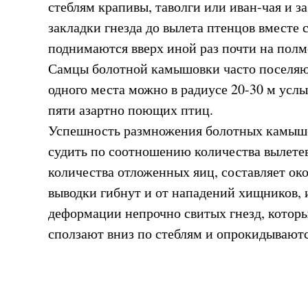
стеблям крапивы, таволги или иван-чая и з
закладки гнезда до вылета птенцов вместе 
поднимаются вверх иной раз почти на полм
Самцы болотной камышовки часто поселяют
одного места можно в радиусе 20-30 м усл
пяти азартно поющих птиц.
Успешность размножения болотных камышо
судить по соотношению количества вылетев
количества отложенных яиц, составляет ок
выводки гибнут и от нападений хищников, и
деформации непрочно свитых гнезд, которы
сползают вниз по стеблям и опрокидываютс