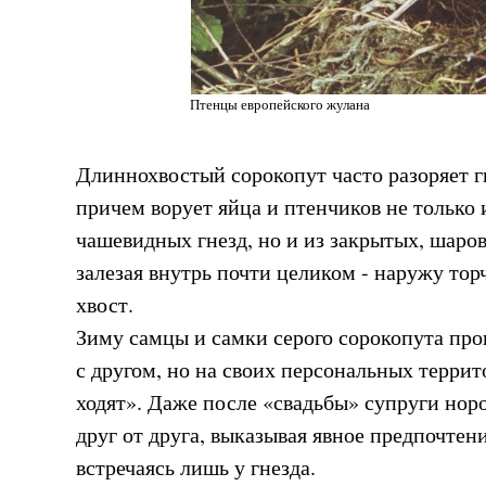
Птенцы европейского жулана
Длиннохвостый сорокопут часто разоряет г
причем ворует яйца и птенчиков не только 
чашевидных гнезд, но и из закрытых, шаро
залезая внутрь почти целиком - наружу то
хвост.
Зиму самцы и самки серого сорокопута пров
с другом, но на своих персональных террито
ходят». Даже после «свадьбы» супруги нор
друг от друга, выказывая явное предпочтен
встречаясь лишь у гнезда.