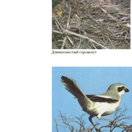
Длиннохвостый сорокопут