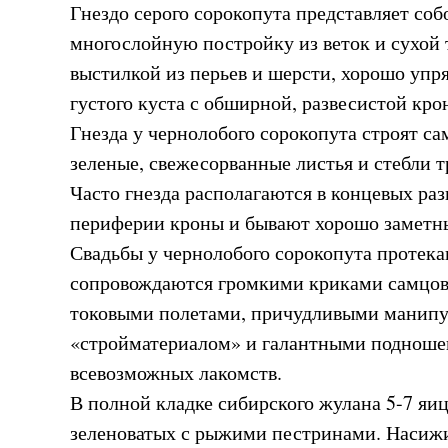
Гнездо серого сорокопута представляет со
многослойную постройку из веток и сухой 
выстилкой из перьев и шерсти, хорошо упр
густого куста с обширной, развесистой кро
Гнезда у чернолобого сорокопута строят са
зеленые, свежесорванные листья и стебли 
Часто гнезда располагаются в концевых раз
периферии кроны и бывают хорошо заметн
Свадьбы у чернолобого сорокопута протек
сопровождаются громкими криками самцов
токовыми полетами, причудливыми манипу
«стройматериалом» и галантными поднош
всевозможных лакомств.
В полной кладке сибирского жулана 5-7 яиц
зеленоватых с рыжими пестринами. Насижи