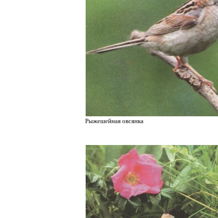
Рыжешейная овсянка