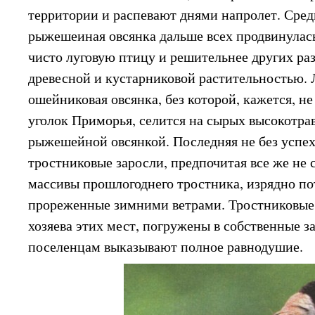
территории и распевают днями напролет. Сре
рыжешеиная овсянка дальше всех продвинулас
чисто луговую птицу и решительнее других раз
древесной и кустарниковой растительностью.
ошейниковая овсянка, без которой, кажется, не
уголок Приморья, селится на сырых высокотрав
рыжешейной овсянкой. Последняя не без успех
тростниковые заросли, предпочитая все же не
массивы прошлогоднего тростника, изрядно п
прореженные зимними ветрами. Тростниковые
хозяева этих мест, погружены в собственные з
поселенцам выказывают полное равнодушие.