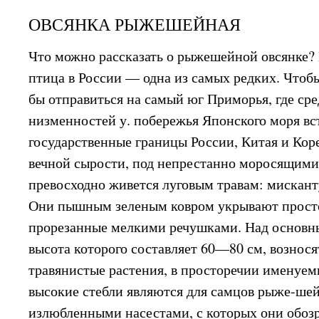
ОВСЯНКА РЫЖЕШЕЙНАЯ
Что можно рассказать о рыжешейной овсянке? Н
птица в России — одна из самых редких. Чтоб
бы отправиться на самый юг Приморья, где ср
низменностей у. побережья Японского моря вс
государственные границы России, Китая и Коре
вечной сырости, под непрестанно моросящим
превосходно живется луговым травам: мисканту
Они пышным зеленым ковром укрывают прост
прорезанные мелкими речушками. Над основн
высота которого составляет 60—80 см, вознос
травянистые растения, в просторечии именуем
высокие стебли являются для самцов рыже-ше
излюбленными насестами, с которых они обоз