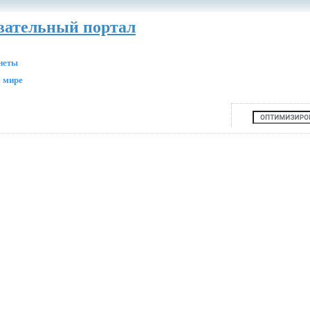
авательный портал
анеты
 мире