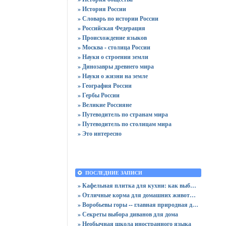
» История России
» Словарь по истории России
» Российская Федерация
» Происхождение языков
» Москва - столица России
» Науки о строении земли
» Динозавры древнего мира
» Науки о жизни на земле
» География России
» Гербы России
» Великие Россияне
» Путеводитель по странам мира
» Путеводитель по столицам мира
» Это интересно
ПОСЛЕДНИЕ ЗАПИСИ
» Кафельная плитка для кухни: как выбрать практичную отделку
» Отличные корма для домашних животных
» Воробьевы горы -- главная природная достопримечательность Москвы
» Секреты выбора диванов для дома
» Необычная школа иностранного языка