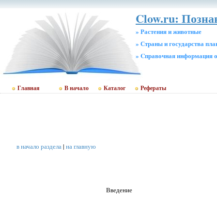
Clow.ru: Позн
» Растения и животные
» Страны и государства пл
» Cправочная информация о
Главная
В начало
Каталог
Рефераты
в начало раздела
|
на главную
Введение