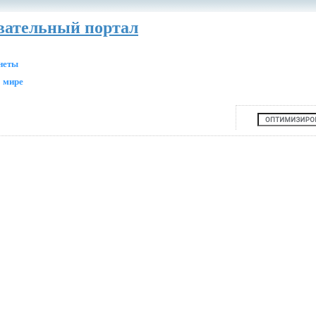
авательный портал
анеты
 мире