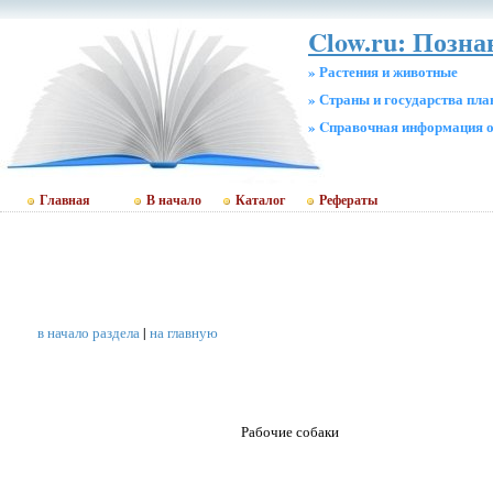
Clow.ru: Позн
» Растения и животные
» Страны и государства пл
» Cправочная информация о
Главная
В начало
Каталог
Рефераты
в начало раздела
|
на главную
Рабочие собаки