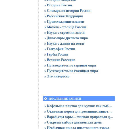
» История России
» Словарь по истории России
» Российская Федерация
» Происхождение языков
» Москва - столица России
» Науки о строении земли
» Динозавры древнего мира
» Науки о жизни на земле
» География России
» Гербы России
» Великие Россияне
» Путеводитель по странам мира
» Путеводитель по столицам мира
» Это интересно
ПОСЛЕДНИЕ ЗАПИСИ
» Кафельная плитка для кухни: как выбрать практичную отделку
» Отличные корма для домашних животных
» Воробьевы горы -- главная природная достопримечательность Москвы
» Секреты выбора диванов для дома
» Необычная школа иностранного языка