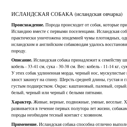
ИСЛАНДСКАЯ СОБАКА (исландская овчарка)
Происхождение.
Порода происходит от собак, которые пр
Исландию вместе с первыми поселенцами. Исландская соб
практически уничтожена эпидемией чумы плотоядных, од
исландским и английским собаководам удалось восстанови
породу.
Описание.
Исландская собака принадлежит к семейству шп
кобель - 33-41 см, сука - 30-38 см. Вес: кобель - 11-14 кг, сук
У этих собак удлиненная морда, черный нос, мускулистые 
хвост закинут на спину. Шерсть средней длины, густая и гл
густым подшерстком. Окрас: каштановый, палевый, серый,
белый, черный или черный с белыми пятнами.
Характер.
Живые, верные, подвижные, умные, веселые. Х
развивается в течение первых полутора лет жизни, собака
породы необходим тесный контакт с хозяином.
Применение.
Исландская собака способна отлично выпол