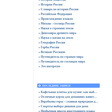
» История России
» Словарь по истории России
» Российская Федерация
» Происхождение языков
» Москва - столица России
» Науки о строении земли
» Динозавры древнего мира
» Науки о жизни на земле
» География России
» Гербы России
» Великие Россияне
» Путеводитель по странам мира
» Путеводитель по столицам мира
» Это интересно
ПОСЛЕДНИЕ ЗАПИСИ
» Кафельная плитка для кухни: как выбрать практичную отделку
» Отличные корма для домашних животных
» Воробьевы горы -- главная природная достопримечательность Москвы
» Секреты выбора диванов для дома
» Необычная школа иностранного языка