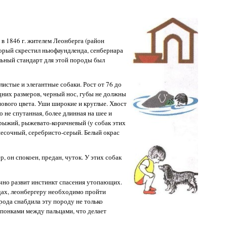
в 1846 г. жителем Леонберга (район
орый скрестил ньюфаундленда, сенбернара
ьный стандарт для этой породы был
истые и элегантные собаки. Рост от 76 до
редних размеров, черный нос, губы не должны
нового цвета. Уши широкие и круглые. Хвост
 не спутанная, более длинная на шее и
-рыжий, рыжевато-коричневый (у собак этих
 песочный, серебристо-серый. Белый окрас
, он спокоен, предан, чуток. У этих собак
чно развит инстинкт спасения утопающих.
дах, леонбергеру необходимо пройти
рода снабдила эту породу не только
понками между пальцами, что делает