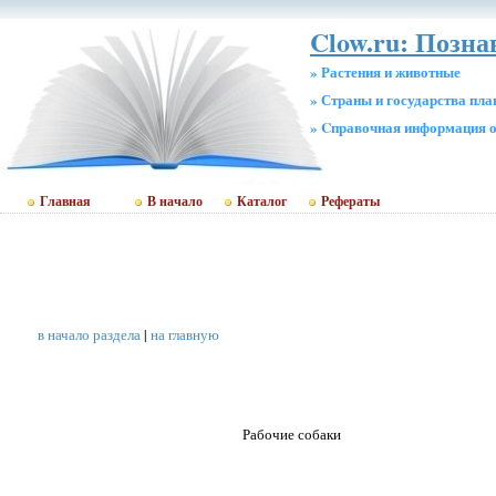
Clow.ru: Позн
» Растения и животные
» Страны и государства пл
» Cправочная информация о
Главная
В начало
Каталог
Рефераты
в начало раздела
|
на главную
Рабочие собаки