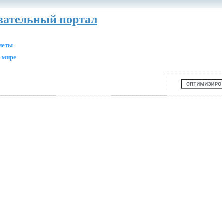
авательный портал
анеты
 мире