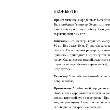
ЛЕОНБЕРГЕР
Происхождение.
Порода была выведена 
Вюртемберга) Генрихом Эссин-гом, кот
и пиренейскую горную собаку. Официал
зафиксирован в 1949 г.
Описание.
Леонбергер - крупные, мускул
80 см. Вес более 40 кг. У них голова с
свисать. Глаза средних размеров, кашта
пушистый, приподнят. Шерсть густая, но
лапах. Окрас: светло-рыжий, золотисто
окрасов нередко бывает черная маска),
недопустим.
Характер.
У леонбергера живой характер
добрый взгляд.
Применение.
У собак этой породы отли
Чтобы стать хорошим спасателем на во
совсем короткий курс дрессировки. При
водонепроницаемой шерстью, но и пере
леонбергера прекрасным пловцом.