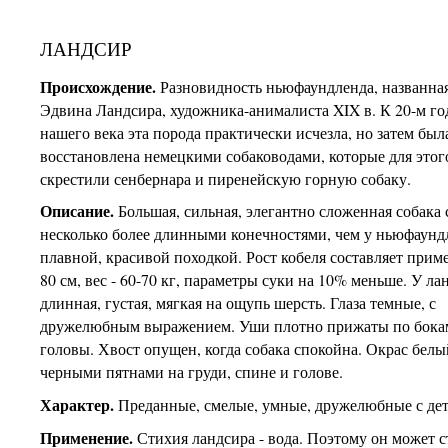
ЛАНДСИР
Происхождение.
Разновидность ньюфаундленда, названная
Эдвина Ландсира, художника-анималиста XIX в. К 20-м го
нашего века эта порода практически исчезла, но затем был
восстановлена немецкими собаководами, которые для этог
скрестили сенбернара и пиренейскую горную собаку.
Описание.
Большая, сильная, элегантно сложенная собака 
несколько более длинными конечностями, чем у ньюфаунд
плавной, красивой походкой. Рост кобеля составляет прим
80 см, вес - 60-70 кг, параметры суки на 10% меньше. У ла
длинная, густая, мягкая на ощупь шерсть. Глаза темные, с
дружелюбным выражением. Уши плотно прижаты по бока
головы. Хвост опущен, когда собака спокойна. Окрас белы
черными пятнами на груди, спине и голове.
Характер.
Преданные, смелые, умные, дружелюбные с де
Применение.
Стихия ландсира - вода. Поэтому он может с